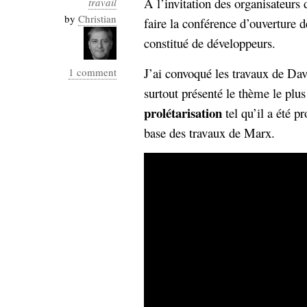
A l’invitation des organisateurs 
travail
Industrialis
by
Christian
faire la conférence d’ouverture 
business_model
constitué de développeurs.
cinéma
J’ai convoqué les travaux de Da
1 comment
Cloud
surtout présenté le thème le plus
Computing
prolétarisation
tel qu’il a été p
base des travaux de Marx.
consulting
contribution
Dataware
Derrida
Digital
Elections-
Studies
Présidentielles
enregistrement
Entreprise-
entreprise
2.0
google
grammatisation
humeur