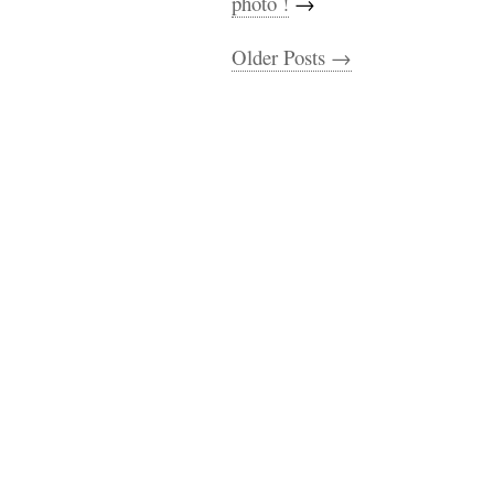
photo !
→
Older Posts →