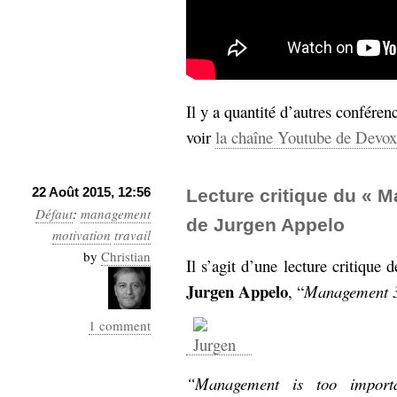
hypomnemata
lecture
management_des_connaissances
Moteur-
milieu_associé
de-recherche
mémoire
Il y a quantité d’autres conféren
ontologie
participation
voir
la chaîne Youtube de Devox
Politique
Probabilité
programmation
projet
22 Août 2015, 12:56
Lecture critique du « 
REST
prolétarisation
Défaut
:
management
de Jurgen Appelo
simondon
Social-Network
motivation
travail
stiegler
by
Christian
Il s’agit d’une lecture critique 
Jurgen Appelo
, “
Management 3
support_numérique
système_d'information
1 comment
technologies
technique
travail
relationnelles
Web-
“Management is too import
Web-2.0