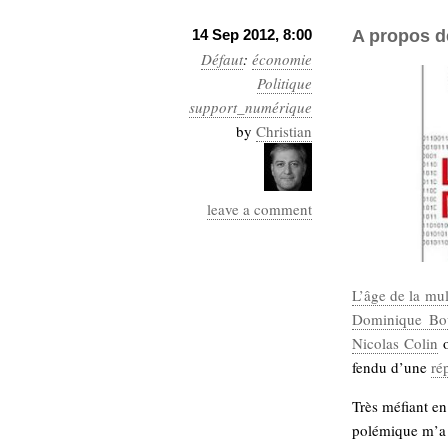
14 Sep 2012, 8:00
A propos de
Défaut
:
économie
Politique
support_numérique
by
Christian
leave a comment
L’âge de la mul
Dominique Boul
Nicolas Colin
o
fendu d’une
ré
Très méfiant en
polémique m’a t