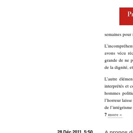
semaines pour f
L’incompréhens
avons vécu ré
grande de ne p
de la dignité, et
L’autre élémen
interprétés et 
hommes politiq
l’horreur laiss
de l’intégrisme
?
more »
28 Déc 2011, 5:50
A propos d