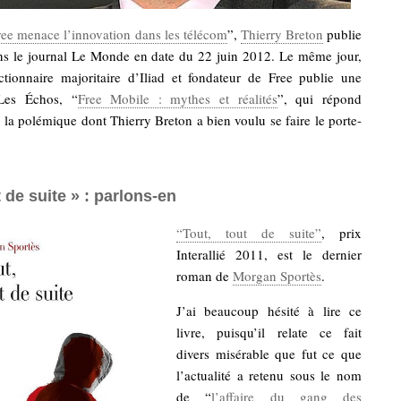
ree menace l’innovation dans les télécom
”,
Thierry Breton
publie
ns le journal Le Monde en date du 22 juin 2012. Le même jour,
ctionnaire majoritaire d’Iliad et fondateur de Free publie une
Les Échos, “
Free Mobile : mythes et réalités
”, qui répond
 la polémique dont Thierry Breton a bien voulu se faire le porte-
t de suite » : parlons-en
“Tout, tout de suite”
, prix
Interallié 2011, est le dernier
roman de
Morgan Sportès
.
J’ai beaucoup hésité à lire ce
livre, puisqu’il relate ce fait
divers misérable que fut ce que
l’actualité a retenu sous le nom
de “
l’affaire du gang des