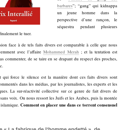
barbares
”; “gang” qui kidnappa
un jeune homme dans la
perspective d’une rançon, le
séquestra pendant plusieurs
inalement le tuer.
ion face à de tels faits divers est comparable à celle que nous
cemment avec l’affaire
Mohammed Merah
; et la tentation est
as commenter, de se taire en se drapant du respect des proches,
c.
t qui force le silence est la manière dont ces faits divers sont
commentés dans les médias, par les journalistes, les experts et les
ues. La sur-réactivité collective sur ce genre de fait divers de
e sans voix. On nous ressort les Juifs et les Arabes, puis la montée
Comment en placer une dans ce torrent consensuel
 islamique.
e « La fabrique de l’homme endetté », de