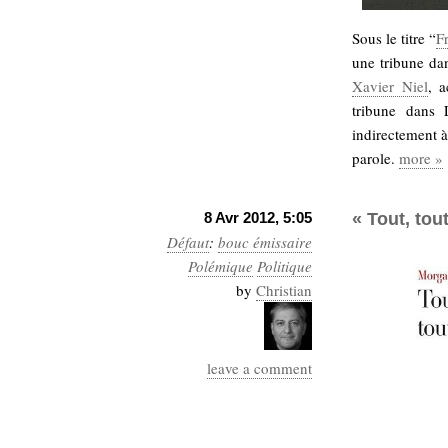
Sous le titre “
F
une tribune da
Xavier Niel
, a
tribune dans 
indirectement à
parole.
more »
8 Avr 2012, 5:05
« Tout, tou
Défaut
:
bouc émissaire
Polémique
Politique
by
Christian
leave a comment