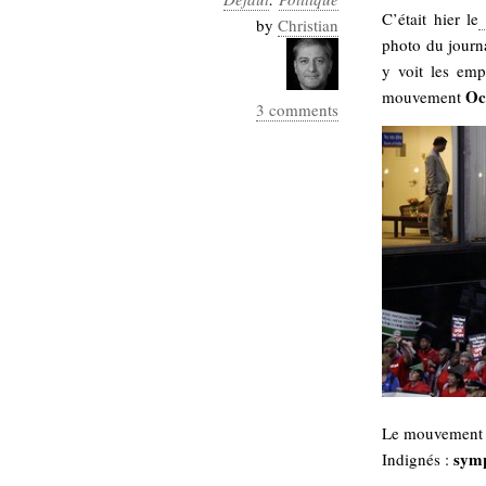
C’était hier le
Sémantique
by
Christian
photo du journ
économie
écriture
y voit les em
Oc
mouvement
Archives
3 comments
Archives
Le mouvement O
symp
Indignés :