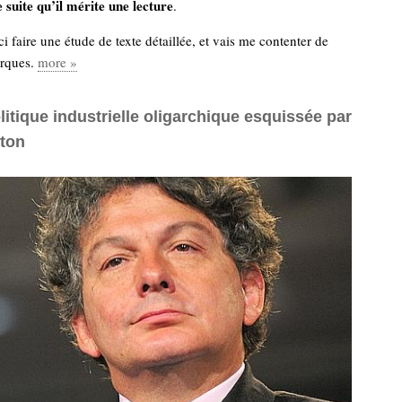
de suite qu’il mérite une lecture
.
ci faire une étude de texte détaillée, et vais me contenter de
rques.
more »
litique industrielle oligarchique esquissée par
eton