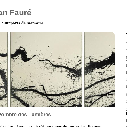
ian Fauré
: supports de mémoire
l’ombre des Lumières
s’émanciper de toutes les formes
des Lumières visait à