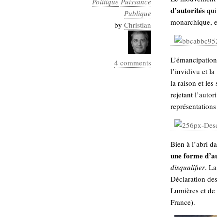
Politique
Puissance
Industrialis
d’autorités
qui 
Publique
monarchique, e
business_model
by
Christian
cinéma
Cloud
L’émancipation 
4 comments
l’invidivu et la
Computing
la raison et les
rejetant l’auto
consulting
contribution
représentations
Dataware
Derrida
Digital
Elections-
Studies
Présidentielles
Bien à l’abri d
enregistrement
une forme d’au
Entreprise-
disqualifier
. L
entreprise
Déclaration des
2.0
google
Lumières et de 
grammatisation
France).
humeur