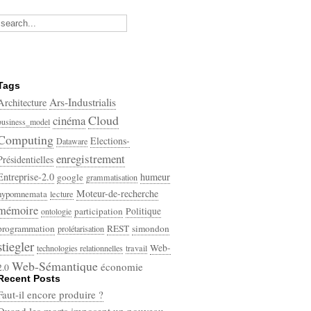
Tags
Ars-Industrialis
Architecture
Cloud
cinéma
business_model
Computing
Elections-
Dataware
enregistrement
Présidentielles
Entreprise-2.0
humeur
google
grammatisation
Moteur-de-recherche
hypomnemata
lecture
mémoire
participation
Politique
ontologie
programmation
REST
simondon
prolétarisation
stiegler
Web-
technologies relationnelles
travail
Web-Sémantique
économie
2.0
Recent Posts
écriture
Faut-il encore produire ?