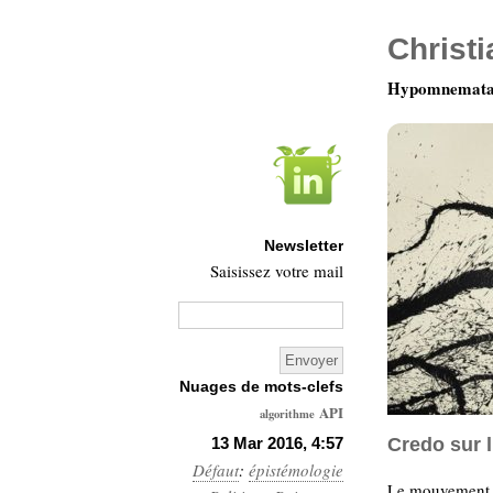
Christ
Hypomnemata 
Newsletter
Saisissez votre mail
Nuages de mots-clefs
API
algorithme
Architecture
13 Mar 2016, 4:57
Credo sur 
Défaut
:
épistémologie
Ars-
Le mouvement 