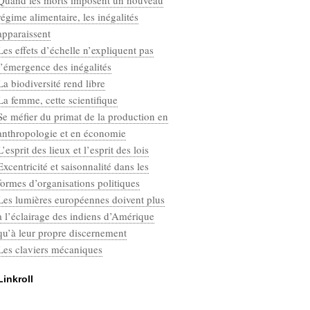
Quand les morts imposent un nouveau
Categories
régime alimentaire, les inégalités
Défaut
apparaissent
Les effets d’échelle n’expliquent pas
l’émergence des inégalités
La biodiversité rend libre
La femme, cette scientifique
Se méfier du primat de la production en
anthropologie et en économie
L’esprit des lieux et l’esprit des lois
Excentricité et saisonnalité dans les
formes d’organisations politiques
Les lumières européennes doivent plus
à l’éclairage des indiens d’Amérique
qu’à leur propre discernement
Les claviers mécaniques
Linkroll