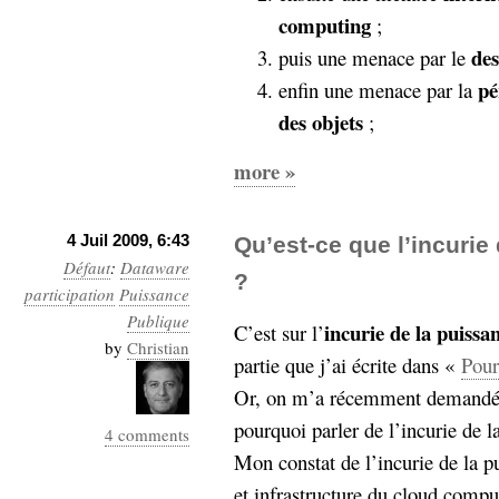
Sémantique
computing
;
des
puis une menace par le
économie
écriture
pé
enfin une menace par la
Archives
des objets
;
Archives
more »
4 Juil 2009, 6:43
Qu’est-ce que l’incurie
Défaut
:
Dataware
?
participation
Puissance
Publique
incurie de la puissa
C’est sur l’
by
Christian
partie que j’ai écrite dans «
Pour
Or, on m’a récemment demandé ce
pourquoi parler de l’incurie de l
4 comments
Mon constat de l’incurie de la 
et infrastructure du cloud compu