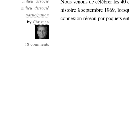
Nous venons de célébrer les 40 d
milieu_associé
Industrialis
milieu_dissocié
histoire à septembre 1969, lors
business_model
participation
connexion réseau par paquets ent
cinéma
by
Christian
Cloud
18 comments
Computing
consulting
contribution
Dataware
Derrida
Digital
Elections-
Studies
Présidentielles
enregistrement
Entreprise-
entreprise
2.0
google
grammatisation
humeur