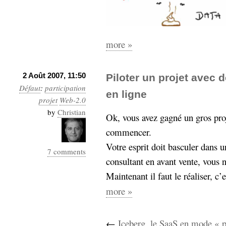
more »
2 Août 2007, 11:50
Piloter un projet avec 
Défaut
:
participation
en ligne
projet
Web-2.0
by
Christian
Ok, vous avez gagné un gros proj
commencer.
Votre esprit doit basculer dans u
7 comments
consultant en avant vente, vous 
Maintenant il faut le réaliser, c’
more »
←
Iceberg, le SaaS en mode « p