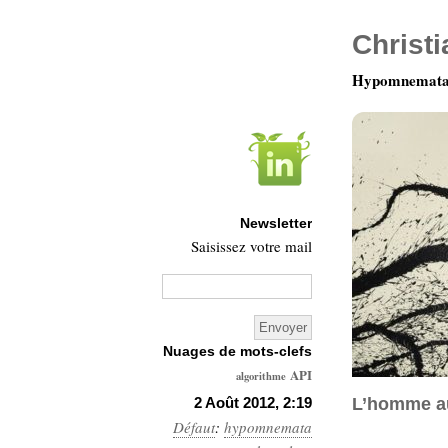
Christ
Hypomnemata 
Newsletter
Saisissez votre mail
Nuages de mots-clefs
API
algorithme
Architecture
2 Août 2012, 2:19
L’homme a
Défaut
:
hypomnemata
Ars-