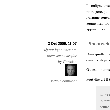
Il souligne ens
notre perceptio
l’organe sensor
augmentent not
appareil psychi
3 Oct 2009, 11:07
L’inconsci
Défaut
:
hypomnemata
Dans quelle mes
Inconscient
stiegler
caractéristiques
by
Christian
Où
est l’incon
Peut-être a-t-il
leave a comment
En 200
Le temp
lecture