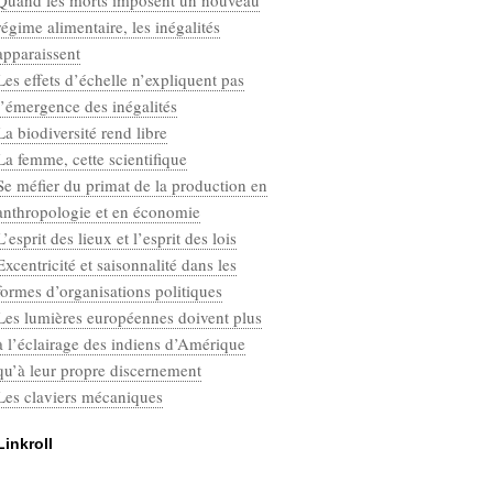
Quand les morts imposent un nouveau
Categories
régime alimentaire, les inégalités
Défaut
apparaissent
Les effets d’échelle n’expliquent pas
l’émergence des inégalités
La biodiversité rend libre
La femme, cette scientifique
Se méfier du primat de la production en
anthropologie et en économie
L’esprit des lieux et l’esprit des lois
Excentricité et saisonnalité dans les
formes d’organisations politiques
Les lumières européennes doivent plus
à l’éclairage des indiens d’Amérique
qu’à leur propre discernement
Les claviers mécaniques
Linkroll