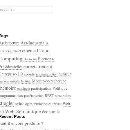
Tags
Ars-Industrialis
Architecture
Cloud
cinéma
business_model
Computing
Elections-
Dataware
enregistrement
Présidentielles
Entreprise-2.0
humeur
google
grammatisation
Moteur-de-recherche
hypomnemata
lecture
mémoire
participation
Politique
ontologie
programmation
REST
simondon
prolétarisation
stiegler
Web-
technologies relationnelles
travail
Web-Sémantique
économie
2.0
Recent Posts
écriture
Faut-il encore produire ?