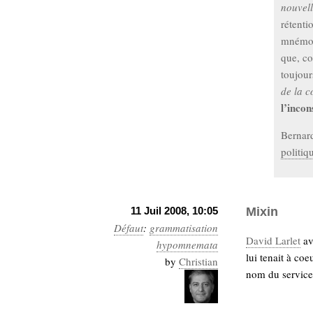
nouvell
rétentio
mnémotc
que, 
toujou
de la c
l’incon
Bernard
politiq
11 Juil 2008, 10:05
Mixin
Défaut
:
grammatisation
David Larlet
av
hypomnemata
lui tenait à co
by
Christian
nom du service