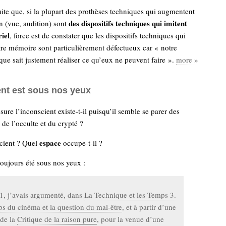
uite que, si la plupart des prothèses techniques qui augmentent
des dispositifs techniques qui imitent
n (vue, audition) sont
iel
, force est de constater que les dispositifs techniques qui
re mémoire sont particulièrement défectueux car « notre
que sait justement réaliser ce qu’eux ne peuvent faire ».
more »
ent est sous nos yeux
ure l’inconscient existe-t-il puisqu’il semble se parer des
 de l’occulte et du crypté ?
espace
scient ? Quel
occupe-t-il ?
 toujours été sous nos yeux :
1, j’avais argumenté, dans
La Technique et les Temps 3.
s du cinéma et la question du mal-être
, et à partir d’une
 de la
Critique de la raison pure
, pour la venue d’une