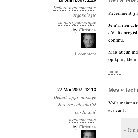
De l’artefac
Défaut
:
hypomnemata
Récemment, j’a
organologie
support_numérique
Je n’ai rien ach
by
Christian
enregist
c’était
continu.
Mais aucun ind
1 comment
optique ; idem 
more »
27 Mai 2007, 12:13
Mes « tech
Défaut
:
apprentissage
Voilà maintena
écriture
calendarité
écrivant :
cardinalité
hypomnemata
by
Christian
« Je n’