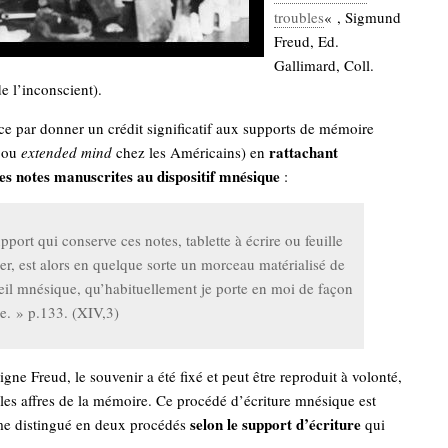
troubles
« , Sigmund
Freud, Ed.
Gallimard, Coll.
 l’inconscient).
 par donner un crédit significatif aux supports de mémoire
rattachant
ou
extended mind
chez les Américains) en
les notes manuscrites au dispositif mnésique
:
pport qui conserve ces notes, tablette à écrire ou feuille
er, est alors en quelque sorte un morceau matérialisé de
eil mnésique, qu’habituellement je porte en moi de façon
le. » p.133. (XIV,3)
igne Freud, le souvenir a été fixé et peut être reproduit à volonté,
 les affres de la mémoire. Ce procédé d’écriture mnésique est
selon le support d’écriture
me distingué en deux procédés
qui