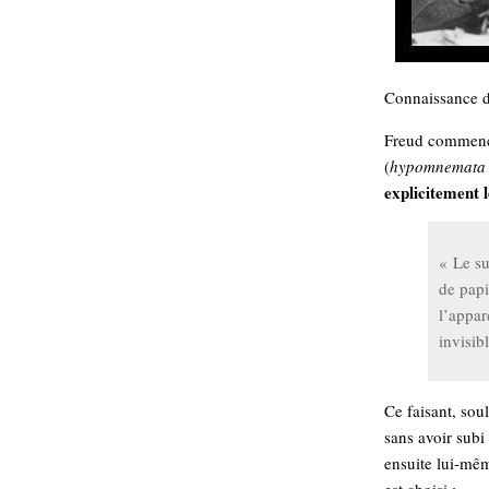
hypomnemata
lecture
management_des_connaissances
Moteur-
milieu_associé
de-recherche
Connaissance de
mémoire
ontologie
Freud commence
participation
(
hypomnemata
explicitement 
Politique
Probabilité
programmation
projet
REST
prolétarisation
« Le su
simondon
Social-Network
de papi
stiegler
l’appar
invisib
support_numérique
système_d'information
Ce faisant, soul
technologies
technique
travail
sans avoir subi
relationnelles
Web-
ensuite lui-mê
Web-2.0