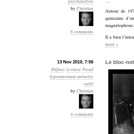
psychanalyse
Industrialis
by
Christian
Autour de 197
business_model
quinzaine d’a
cinéma
magnétophone
6 comments
Cloud
Il a bien l’in
more »
Computing
consulting
contribution
13 Nov 2010, 7:56
Le bloc-no
Dataware
Derrida
Digital
Défaut
:
écriture
Freud
Elections-
Studies
hypomnemata
mémoire
Présidentielles
oubli
enregistrement
by
Christian
Entreprise-
entreprise
2.0
google
4 comments
grammatisation
humeur