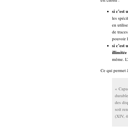
est choisi :
Sémantique
si c’est
économie
écriture
les spéci
en utilis
Archives
de traces
Archives
pouvoir l
si c’est
illimitée
même. L’
Ce qui permet à
« Capac
durable
des dis
soit re
(XIV, 4