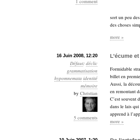
1 comment
sort un peu des
des choses simp
more »
16 Juin 2008, 12:20
L’écume et 
Défaut
:
déclic
Formidable stra
grammatisation
billet en premie
hypomnemata
identité
Aussi, la décou
mémoire
en remontant da
by
Christian
C’est souvent d
dans le lais qu
apprend à l’app
5 comments
more »
10 Juin 2007, 1:20