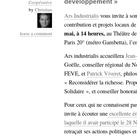
développement »
Coopérative
by
Christian
Ars Industrialis
vous invite à so
contribution et projets locaux 
mai, à 14 heures,
au Théâtre de 
leave a comment
Paris 20° (métro Gambetta), l’ent
Ars industrialis accueillera
Jean
Goëlle, conseiller régional du N
FEVE, et
Patrick Viveret
, philo
« Reconsidérer la richesse. Pro
Solidaire », et conseiller honor
Pour ceux qui ne connaissent pa
invite à écouter une
excellente ém
laquelle il avait participé le 2
retraçait ses actions politiques e