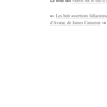
Le reste des
vidéos sur le site d’
←
Les huit assertions fallacieus
d’Avatar, de James Cameron
→