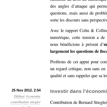
hypomnemata
lecture
des angles d’attaque qui perme
management_des_connaissances
questions, mais aussi de problé
Moteur-
milieu_associé
sorte les discours sans perspecti
de-recherche
mémoire
Avec le rapport Colin & Collin
ontologie
participation
numérique, cette tension a de 
Politique
u
Probabilité
nous bénéficions à présent d’
programmation
projet
largement les questions de fisca
REST
prolétarisation
simondon
Profitons de cet appui pour co
Social-Network
stiegler
un regard critique, non sans en
qualité et sans rappeler que sa le
support_numérique
système_d'information
technologies
technique
25 Nov 2012, 2:54
Investir dans l’économi
travail
relationnelles
Défaut
:
économie
Web-
Contribution de Bernard Stiegl
contribution
stiegler
Web-2.0