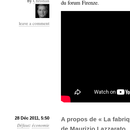
by
Christian
du forum Firenze.
Sémantique
économie
écriture
leave a comment
Archives
Archives
28 Déc 2011, 5:50
A propos de « La fabri
Défaut
:
économie
de Maurizio Lazzarato