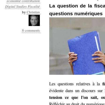
économie
contribution
Industrialis
La question de la fisc
Digital Studies
Fiscalité
business_model
by
Christian
questions numériques
cinéma
Cloud
8 comments
Computing
consulting
contribution
Dataware
Derrida
Digital
Elections-
Studies
Présidentielles
enregistrement
Entreprise-
entreprise
f
Les questions relatives à la
2.0
google
évidente dans un discours sur
grammatisation
tension ce que l’on sait, o
humeur
Réfléchir au droit du numérique 