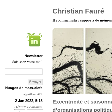
Christian Fauré
Hypomnemata : supports de mémoi
Newsletter
Saisissez votre mail
Nuages de mots-clefs
API
algorithme
Architecture
2 Jan 2022, 5:18
Excentricité et saisonn
Défaut
:
Economie
Ars-
d’organisations politiq