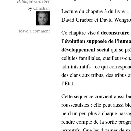
Politique
Graeber
Industrialis
by
Christian
Lecture du chapitre 3 du livre
« 
business_model
David Graeber et David Wengrow
cinéma
leave a comment
déconstruire
Ce chapitre vise à
Cloud
l’évolution supposée de l’huma
Computing
développement social
qui se pr
cellules familiales, cueilleurs-c
consulting
contribution
Dataware
Derrida
administratifs ; ce qui correspo
Digital
Elections-
Studies
des clans aux tribus, des tribus a
Présidentielles
l’Etat.
enregistrement
Cette séquence convient aussi b
Entreprise-
entreprise
rousseauistes : elle peut aussi b
2.0
google
perd un peu plus à chaque pass
grammatisation
rendre compte de la sortie progr
humeur
primitifs. Que les dizaines de mi