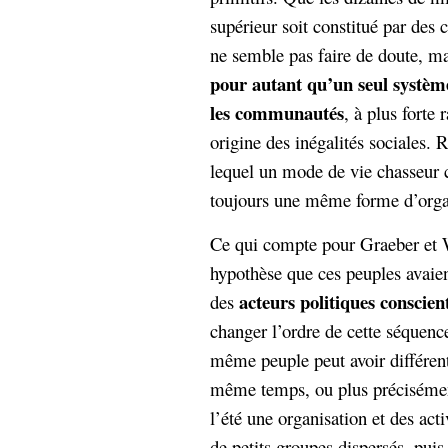
hypomnemata
lecture
supérieur soit constitué par des
management_des_connaissances
ne semble pas faire de doute, ma
Moteur-
milieu_associé
pour autant qu’un seul système
de-recherche
les communautés
, à plus forte 
mémoire
ontologie
origine des inégalités sociales. 
participation
lequel un mode de vie chasseur 
Politique
Probabilité
toujours une même forme d’organ
programmation
projet
REST
prolétarisation
Ce qui compte pour Graeber et W
simondon
Social-Network
hypothèse que ces peuples avaie
stiegler
acteurs politiques conscien
des
changer l’ordre de cette séquenc
support_numérique
système_d'information
même peuple peut avoir différen
technologies
technique
même temps, ou plus précisém
travail
relationnelles
l’été une organisation et des act
Web-
Web-2.0
de petits groupes dispersés, pui