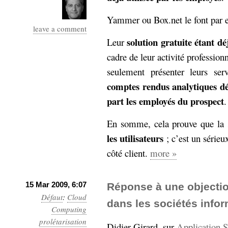
Sémantique
Yammer ou Box.net le font par 
leave a comment
économie
écriture
solution gratuite étant dé
Leur
Archives
cadre de leur activité profession
Archives
seulement présenter leurs se
comptes rendus analytiques dét
part les employés du prospect
.
En somme, cela prouve que la s
les utilisateurs
; c’est un sérieu
côté client.
more »
15 Mar 2009, 6:07
Réponse à une objection
Défaut
:
Cloud
dans les sociétés info
Computing
prolétarisation
Didier Girard, sur
Application S