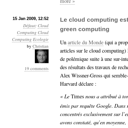
more »
15 Jan 2009, 12:52
Le cloud computing es
Défaut
:
Cloud
green computing
Computing
Cloud
Computing
Ecologie
Un
article du Monde
(qui a prop
by
Christian
articles sur le cloud computing
de polémique suite à une sur-int
des résultats des travaux de rec
19 comments
Alex Wissner-Gross qui semble-t-i
Harvard déclare :
« Le
Times
nous a attribué à to
émis par requête Google
.
Dans n
concentrés exclusivement sur l’e
avons constaté, qu’en moyenne, u