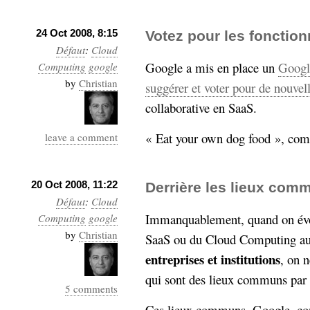
24 Oct 2008, 8:15
Votez pour les fonctio
Défaut
:
Cloud
Google a mis en place un
Googl
Computing
google
by
Christian
suggérer et voter pour de nouvell
collaborative en SaaS.
« Eat your own dog food », com
leave a comment
20 Oct 2008, 11:22
Derrière les lieux co
Défaut
:
Cloud
Immanquablement, quand on évoq
Computing
google
by
Christian
SaaS ou du Cloud Computing aup
entreprises et institutions
, on 
qui sont des lieux communs par l
5 comments
Ces lieux communs, Google, co