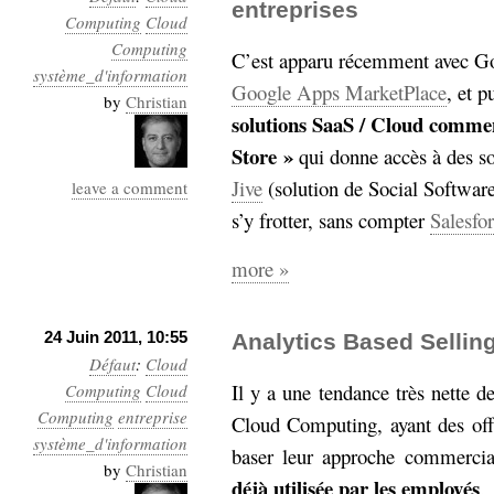
hypomnemata
entreprises
lecture
Computing
Cloud
management_des_connaissances
Computing
C’est apparu récemment avec Go
Moteur-
milieu_associé
système_d'information
Google Apps MarketPlace
, et p
de-recherche
by
Christian
solutions SaaS / Cloud comme
mémoire
ontologie
Store »
qui donne accès à des so
participation
Jive
(solution de Social Softwar
leave a comment
Politique
Probabilité
s’y frotter, sans compter
Salesfo
programmation
projet
REST
prolétarisation
more »
simondon
Social-Network
stiegler
24 Juin 2011, 10:55
Analytics Based Sellin
Défaut
:
Cloud
support_numérique
Il y a une tendance très nette 
système_d'information
Computing
Cloud
technologies
Computing
technique
entreprise
Cloud Computing, ayant des offr
travail
relationnelles
système_d'information
baser leur approche commercial
Web-
by
Christian
Web-2.0
déjà utilisée par les employés
.