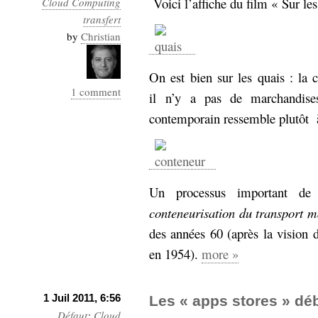
Voici l’affiche du film « Sur le
Cloud Computing
Industrialis
transfert
business_model
by
Christian
cinéma
On est bien sur les quais : la 
Cloud
1 comment
il n’y a pas de marchandise
Computing
contemporain ressemble plutôt
consulting
contribution
Dataware
Derrida
Digital
Elections-
Studies
Un processus important d
Présidentielles
conteneurisation du transport m
enregistrement
des années 60 (après la vision 
Entreprise-
entreprise
en 1954).
more »
2.0
google
grammatisation
1 Juil 2011, 6:56
Les « apps stores » dé
humeur
Défaut
:
Cloud