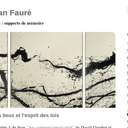
ian Fauré
: supports de mémoire
 lieux et l’esprit des lois
itre 4 du livre
“Au commencement était”
de David Graeber et