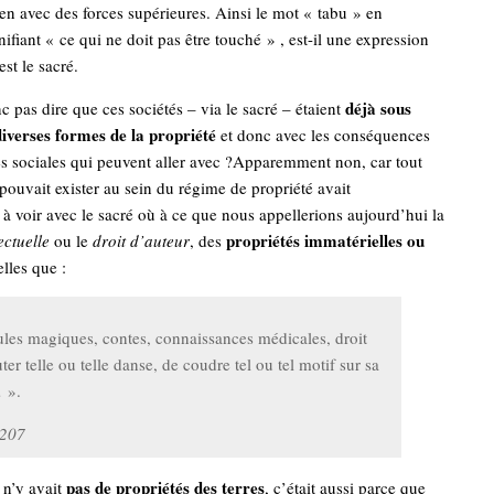
ien avec des forces supérieures. Ainsi le mot « tabu » en
ifiant « ce qui ne doit pas être touché » , est-il une expression
est le sacré.
déjà sous
 pas dire que ces sociétés – via le sacré – étaient
diverses formes de la propriété
et donc avec les conséquences
tés sociales qui peuvent aller avec ?Apparemment non, car tout
pouvait exister au sein du régime de propriété avait
à voir avec le sacré où à ce que nous appellerions aujourd’hui la
propriétés immatérielles ou
ectuelle
ou le
droit d’auteur
, des
elles que :
les magiques, contes, connaissances médicales, droit
ter telle ou telle danse, de coudre tel ou tel motif sur sa
 ».
.207
pas de propriétés des terres
l n’y avait
, c’était aussi parce que