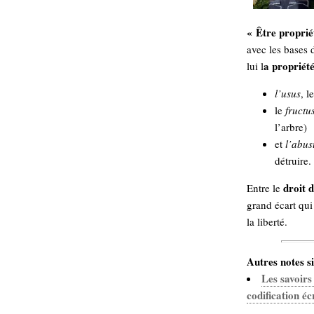
« Être propriét
avec les bases
a propriété
lui l
l’usus
, l
le
fructu
l’arbre)
et
l’abus
détruire.
droit 
Entre le
grand écart qui 
la liberté.
Autres notes si
Les savoirs
codification éc