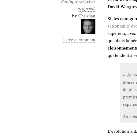
Politique
Graeber
Industrialis
David Wengrow,
propriété
business_model
by
Christian
Si des configur
cinéma
saisonnalité év
supérieur, ave
Cloud
leave a comment
que dans la pér
Computing
cloisonnement
qui tendent à se
consulting
contribution
Dataware
Derrida
Digital
« Au co
Elections-
Studies
douze m
Présidentielles
de plus
enregistrement
premier
séparée
Entreprise-
entreprise
2.0
google
Au com
grammatisation
humeur
L’évolution aid