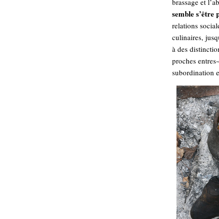
brassage et l’ab
hypomnemata
lecture
semble s’être 
management_des_connaissances
relations social
Moteur-
milieu_associé
culinaires, jus
de-recherche
à des distincti
mémoire
proches entres-
ontologie
subordination e
participation
Politique
Probabilité
programmation
projet
REST
prolétarisation
simondon
Social-Network
stiegler
support_numérique
système_d'information
technologies
technique
travail
relationnelles
Web-
Web-2.0