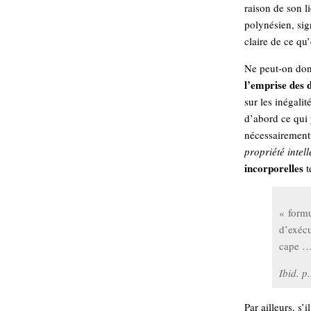
raison de son l
polynésien, sign
claire de ce qu’
Ne peut-on donc
l’emprise des 
sur les inégali
d’abord ce qui 
nécessairement 
propriété intell
incorporelles
t
« formu
d’exécu
cape …
Ibid. p
Par ailleurs, s’i