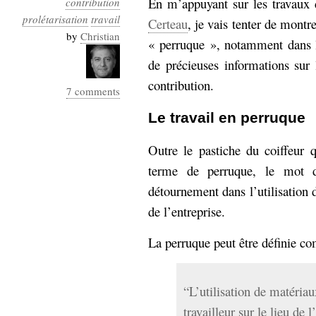
En m’appuyant sur les travaux
contribution
Industrialis
prolétarisation
travail
Certeau
, je vais tenter de montr
business_model
by
Christian
« perruque », notamment dans 
cinéma
de précieuses informations su
Cloud
contribution.
7 comments
Computing
Le travail en perruque
consulting
contribution
Outre le pastiche du coiffeur
Dataware
Derrida
Digital
terme de perruque, le mot 
Elections-
Studies
détournement dans l’utilisation 
Présidentielles
de l’entreprise.
enregistrement
Entreprise-
La perruque peut être définie c
entreprise
2.0
google
grammatisation
“L’utilisation de matériau
humeur
travailleur sur le lieu de 