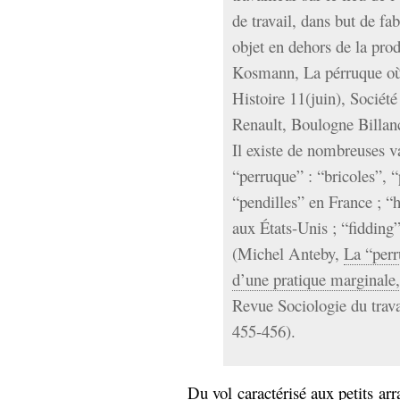
hypomnemata
lecture
de travail, dans but de fa
management_des_connaissances
objet en dehors de la prod
Moteur-
milieu_associé
Kosmann, La pérruque où 
de-recherche
Histoire 11(juin), Société
mémoire
ontologie
Renault, Boulogne Billan
participation
Il existe de nombreuses v
Politique
Probabilité
“perruque” : “bricoles”, “
programmation
projet
“pendilles” en France ; 
REST
prolétarisation
aux États-Unis ; “fidding
simondon
Social-Network
stiegler
(Michel Anteby,
La “perr
d’une pratique marginale,
support_numérique
Revue Sociologie du trava
système_d'information
455-456).
technologies
technique
travail
relationnelles
Web-
Web-2.0
Du vol caractérisé aux petits ar