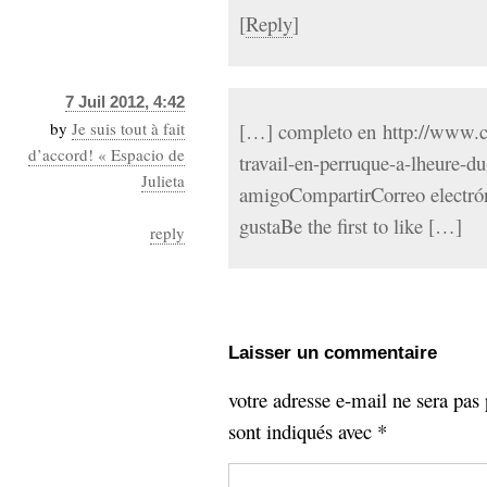
[
Reply
]
7 Juil 2012, 4:42
by
Je suis tout à fait
[…] completo en http://www.ch
d’accord! « Espacio de
travail-en-perruque-a-lheure-d
Julieta
amigoCompartirCorreo electr
gustaBe the first to like […]
reply
Laisser un commentaire
votre adresse e-mail ne sera pas 
sont indiqués avec
*