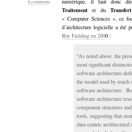
numérique, il faut donc di
4 comments
Sémantique
Traitement
Transfert
et du
« Computer Sciences », ce foc
économie
écriture
d’architecture logicielle a été 
Archives
Archives
Roy Fielding en 200
0 :
“As noted above, the pres
most significant distinct
software architecture def
the model used by much of
software architecture . Bo
software architecture rese
component structures and
tools, suggesting that mo
data-centric architectur