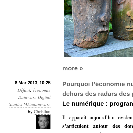
hypomnemata
lecture
management_des_connaissances
Moteur-
milieu_associé
de-recherche
mémoire
ontologie
participation
Politique
Probabilité
programmation
projet
more »
REST
prolétarisation
simondon
Social-Network
8 Mar 2013, 10:25
stiegler
Pourquoi l’économie nu
Défaut
:
économie
dehors des radars des
Dataware
Digital
support_numérique
Le numérique : progra
Studies
Métadataware
système_d'information
by
Christian
technologies
technique
Il apparaît aujourd’hui évid
travail
relationnelles
s’articulent autour des don
Web-
Web-2.0