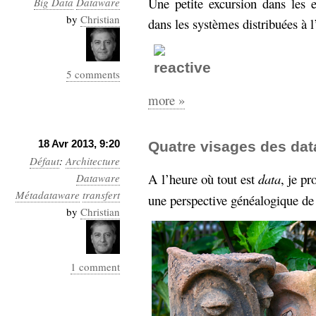
Une petite excursion dans les 
Big Data
Dataware
Industrialis
by
Christian
dans les systèmes distribuées à 
business_model
cinéma
5 comments
Cloud
more »
Computing
consulting
contribution
18 Avr 2013, 9:20
Quatre visages des dat
Dataware
Derrida
Digital
Défaut
:
Architecture
Elections-
A l’heure où tout est
data
, je p
Studies
Dataware
Présidentielles
Métadataware
transfert
une perspective généalogique de 
by
Christian
enregistrement
Entreprise-
entreprise
2.0
google
1 comment
grammatisation
humeur