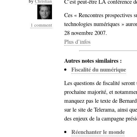
C’est peut-être LA conférence d
by
Christian
Industrialis
Ces « Rencontres prospectives su
business_model
cinéma
technologies numériques » auron
1 comment
28 novembre 2007.
Cloud
Plus d’infos
Computing
Autres notes similaires :
consulting
contribution
Fiscalité du numérique
Dataware
Derrida
Digital
Elections-
Studies
Les questions de fiscalité seront
Présidentielles
prochaine majorité, et notamme
enregistrement
manquez pas le texte de Bernard
Entreprise-
entreprise
sur le site de Telerama, ainsi qu
2.0
google
des enjeux de la campagne présiden
grammatisation
humeur
Réenchanter le monde