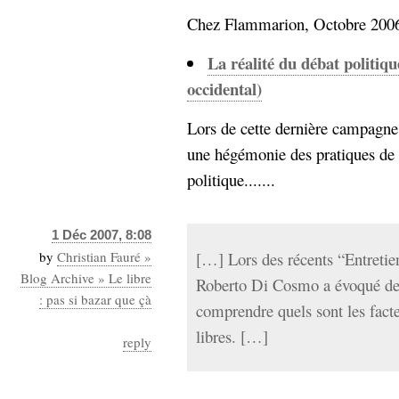
hypomnemata
lecture
Chez Flammarion, Octobre 2006.
management_des_connaissances
Moteur-
milieu_associé
La réalité du débat politiq
de-recherche
occidental)
mémoire
ontologie
Lors de cette dernière campagne 
participation
une hégémonie des pratiques de 
Politique
Probabilité
politique.......
programmation
projet
REST
prolétarisation
simondon
Social-Network
1 Déc 2007, 8:08
stiegler
by
Christian Fauré »
[…] Lors des récents “Entretie
Blog Archive » Le libre
Roberto Di Cosmo a évoqué des 
support_numérique
: pas si bazar que çà
comprendre quels sont les facte
système_d'information
libres. […]
technologies
technique
reply
travail
relationnelles
Web-
Web-2.0