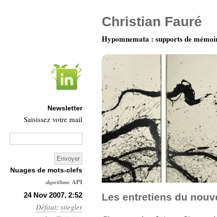
Christian Fauré
Hypomnemata : supports de mémoi
Newsletter
Saisissez votre mail
Nuages de mots-clefs
API
algorithme
Architecture
24 Nov 2007, 2:52
Les entretiens du nouv
Défaut
:
stiegler
Ars-