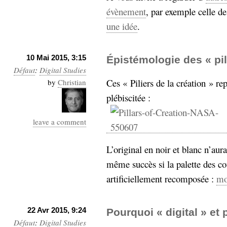
hypomnemata
lecture
évènement
, par exemple celle d
management_des_connaissances
une idée
.
Moteur-
milieu_associé
de-recherche
mémoire
10 Mai 2015, 3:15
Épistémologie des « pil
ontologie
Défaut
:
Digital Studies
participation
Ces « Piliers de la création » r
by
Christian
Politique
Probabilité
plébiscitée :
programmation
projet
REST
prolétarisation
leave a comment
simondon
Social-Network
stiegler
L’original en noir et blanc n’aur
même succès si la palette des cou
support_numérique
artificiellement recomposée :
mo
système_d'information
technologies
technique
travail
relationnelles
22 Avr 2015, 9:24
Pourquoi « digital » et
Web-
Web-2.0
Défaut
:
Digital Studies