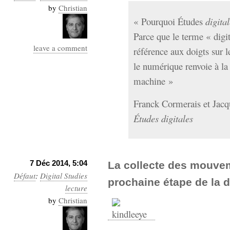
by
Christian
Sémantique
« Pourquoi Études
digita
économie
écriture
Parce que le terme « digit
leave a comment
Archives
référence aux doigts sur 
Archives
le numérique renvoie à la
machine »
Franck Cormerais et Jacq
Études digitales
7 Déc 2014, 5:04
La collecte des mouvem
Défaut
:
Digital Studies
prochaine étape de la di
lecture
by
Christian