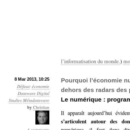
l’informatisation du monde.
)
mo
8 Mar 2013, 10:25
Pourquoi l’économie nu
Défaut
:
économie
dehors des radars des
Dataware
Digital
Le numérique : progra
Studies
Métadataware
by
Christian
Il apparaît aujourd’hui évid
s’articulent autour des don
numérique, il faut donc di
4 comments