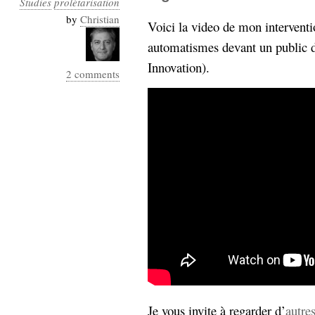
Studies
prolétarisation
Industrialis
by
Christian
Voici la video de mon interventi
business_model
automatismes devant un public d
cinéma
Innovation).
2 comments
Cloud
Computing
consulting
contribution
Dataware
Derrida
Digital
Elections-
Studies
Présidentielles
enregistrement
Entreprise-
entreprise
2.0
google
grammatisation
humeur
Je vous invite à regarder d’
autre