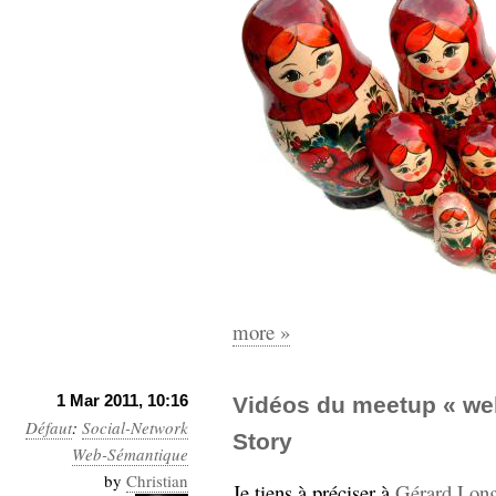
more »
1 Mar 2011, 10:16
Vidéos du meetup « web
Défaut
:
Social-Network
Story
Web-Sémantique
by
Christian
Je tiens à préciser à
Gérard Lon