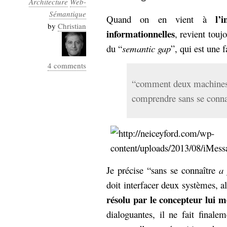
Architecture
Web-
Industrialis
Sémantique
l’
Quand on en vient à
business_model
by
Christian
informationnelles
, revient touj
cinéma
du “
semantic gap
”, qui est une 
Cloud
4 comments
Computing
“comment deux machines 
comprendre sans se conna
consulting
contribution
Dataware
Derrida
Digital
Elections-
Studies
Présidentielles
enregistrement
Je précise “sans se connaître
a 
Entreprise-
entreprise
doit interfacer deux systèmes, a
2.0
google
résolu par le concepteur lui
grammatisation
dialoguantes, il ne fait final
humeur