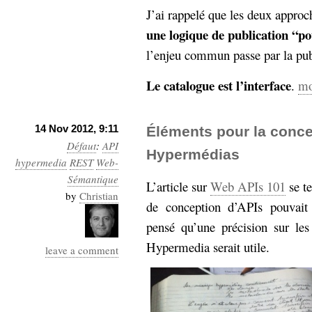
J’ai rappelé que les deux approc
Sémantique
une logique de publication “p
économie
écriture
l’enjeu commun passe par la pu
Archives
Archives
Le catalogue est l’interface
.
mo
14 Nov 2012, 9:11
Éléments pour la conce
Défaut
:
API
Hypermédias
hypermedia
REST
Web-
Sémantique
L’article sur
Web APIs 101
se te
by
Christian
de conception d’APIs pouvait
pensé qu’une précision sur le
Hypermedia serait utile.
leave a comment