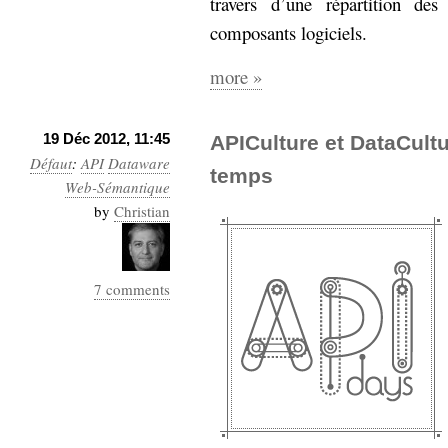
travers d’une répartition des
hypomnemata
lecture
composants logiciels.
management_des_connaissances
Moteur-
milieu_associé
more »
de-recherche
mémoire
ontologie
19 Déc 2012, 11:45
APICulture et DataCultu
participation
Défaut
:
API
Dataware
temps
Politique
Probabilité
Web-Sémantique
programmation
projet
by
Christian
REST
prolétarisation
simondon
Social-Network
stiegler
7 comments
support_numérique
système_d'information
technologies
technique
travail
relationnelles
Web-
Web-2.0