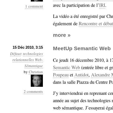
avec la participation de l’
IRI
.
1 comment
La vidéo a été enregistré par Chr
également de
Rencontre et déba
more »
15 Déc 2010, 3:15
MeetUp Semantic Web
Défaut
:
technologies
Ce jeudi 16 décembre 2010, à 1
relationnelles
Web-
Sémantique
Semantic Web
(entrée libre et g
by
Christian
Poupeau
et
Antidot
,
Alexandre 
dans la salle Piazza du Centre 
2 comments
J’y interviendrai en reprenant ce
année au sujet des technologies r
web sémantique. J’essayerai égal