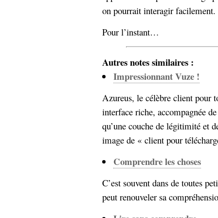
hypomnemata
lecture
on pourrait interagir facilement.
management_des_connaissances
Moteur-
milieu_associé
Pour l’instant…
de-recherche
mémoire
Autres notes similaires :
ontologie
participation
Impressionnant Vuze !
Politique
Probabilité
Azureus, le célèbre client pour t
programmation
projet
interface riche, accompagnée de 
REST
prolétarisation
simondon
qu’une couche de légitimité et de
Social-Network
stiegler
image de « client pour télécharge
Comprendre les choses
support_numérique
système_d'information
C’est souvent dans de toutes peti
technologies
technique
travail
relationnelles
peut renouveler sa compréhension
Web-
Web-2.0