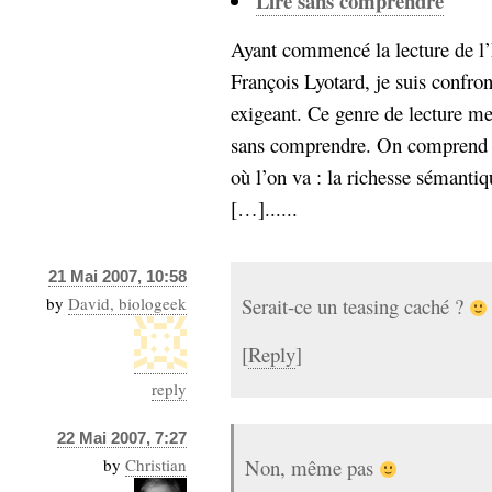
Lire sans comprendre
Sémantique
Ayant commencé la lecture de l’
économie
écriture
François Lyotard, je suis confron
Archives
exigeant. Ce genre de lecture me 
Archives
sans comprendre. On comprend b
où l’on va : la richesse sémantiq
[…]......
21 Mai 2007, 10:58
by
David, biologeek
Serait-ce un teasing caché ?
[
Reply
]
reply
22 Mai 2007, 7:27
by
Christian
Non, même pas