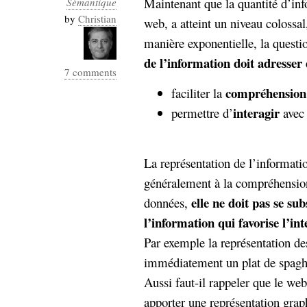
Maintenant que la quantité d’inf
Sémantique
Industrialis
by
Christian
web, a atteint un niveau colossal
business_model
manière exponentielle, la quest
cinéma
de l’information doit adresser
7 comments
Cloud
compréhension
faciliter la
Computing
interagir
permettre d’
avec 
consulting
contribution
Dataware
Derrida
Digital
La représentation de l’informatio
Elections-
Studies
généralement à la compréhensio
Présidentielles
elle ne doit pas se su
données,
enregistrement
l’information qui favorise l’in
Entreprise-
entreprise
Par exemple la représentation 
2.0
google
immédiatement un plat de spaghe
grammatisation
Aussi faut-il rappeler que le web
humeur
apporter une représentation grap