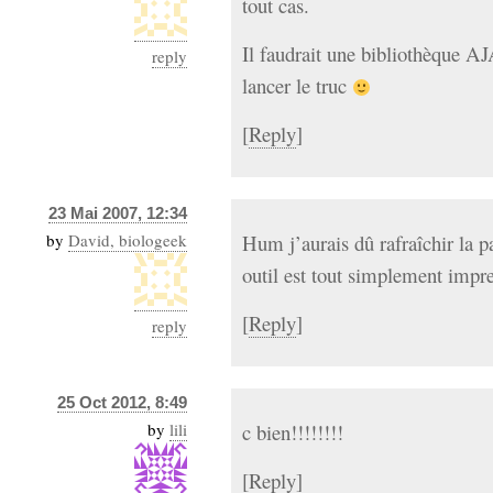
tout cas.
Il faudrait une bibliothèque A
reply
lancer le truc
[
Reply
]
23 Mai 2007, 12:34
by
David, biologeek
Hum j’aurais dû rafraîchir la p
outil est tout simplement impre
[
Reply
]
reply
25 Oct 2012, 8:49
by
lili
c bien!!!!!!!!
[
Reply
]