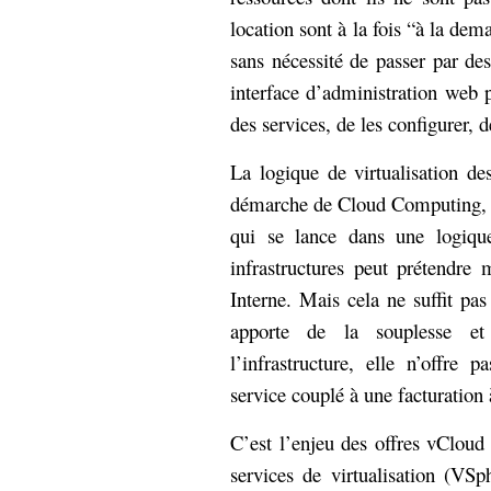
hypomnemata
lecture
location sont à la fois “à la dem
management_des_connaissances
sans nécessité de passer par d
Moteur-
milieu_associé
interface d’administration web
de-recherche
des services, de les configurer, de
mémoire
ontologie
participation
La logique de virtualisation de
Politique
Probabilité
démarche de Cloud Computing, et
programmation
projet
qui se lance dans une logique
REST
prolétarisation
infrastructures peut prétendre
simondon
Social-Network
Interne. Mais cela ne suffit pas 
stiegler
apporte de la souplesse et
l’infrastructure, elle n’offre
support_numérique
système_d'information
service couplé à une facturation
technologies
technique
travail
relationnelles
C’est l’enjeu des offres vClou
Web-
services de virtualisation (VSp
Web-2.0