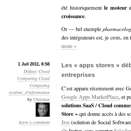
le moteur 
été historiquement
croissance
.
Or — bel exemple
pharmacolog
des intégrateurs est, je crois, en
more »
1 Juil 2011, 6:56
Les « apps stores » dé
Défaut
:
Cloud
entreprises
Computing
Cloud
Computing
C’est apparu récemment avec Go
système_d'information
Google Apps MarketPlace
, et p
by
Christian
solutions SaaS / Cloud comme
Store »
qui donne accès à des so
Jive
(solution de Social Softwar
leave a comment
s’y frotter, sans compter
Salesfo