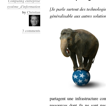
Computing
entreprise
Industrialis
système_d'information
[Je parle surtout des technolog
business_model
by
Christian
généralisable aux autres solutio
cinéma
Cloud
3 comments
Computing
consulting
contribution
Dataware
Derrida
Digital
Elections-
Studies
Présidentielles
enregistrement
Entreprise-
entreprise
2.0
google
grammatisation
partagent une infrastructure c
humeur
ressources dont ils ne sont pa