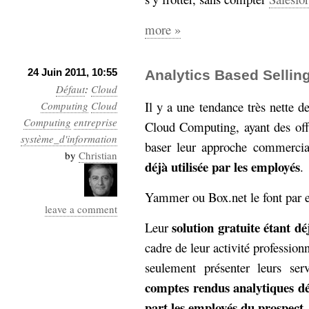
more »
24 Juin 2011, 10:55
Analytics Based Sellin
Défaut
:
Cloud
Il y a une tendance très nette 
Computing
Cloud
Computing
entreprise
Cloud Computing, ayant des offr
système_d'information
baser leur approche commercial
by
Christian
déjà utilisée par les employés
.
Yammer ou Box.net le font par 
leave a comment
solution gratuite étant dé
Leur
cadre de leur activité profession
seulement présenter leurs se
comptes rendus analytiques dét
part les employés du prospect
.