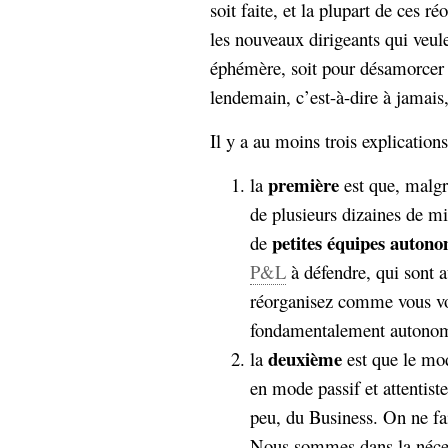
hypomnemata
soit faite, et la plupart de ces r
lecture
management_des_connaissances
les nouveaux dirigeants qui veul
Moteur-
milieu_associé
éphémère, soit pour désamorcer 
de-recherche
lendemain, c’est-à-dire à jamais,
mémoire
ontologie
Il y a au moins trois explications
participation
Politique
première
Probabilité
la
est que, malgré
programmation
projet
de plusieurs dizaines de mi
REST
prolétarisation
petites équipes auton
de
simondon
Social-Network
P&L
à défendre, qui sont 
stiegler
réorganisez comme vous voul
fondamentalement autonome
support_numérique
système_d'information
deuxième
la
est que le mo
technologies
technique
en mode passif et attentist
travail
relationnelles
peu, du Business. On ne fai
Web-
Web-2.0
Nous sommes dans la néces