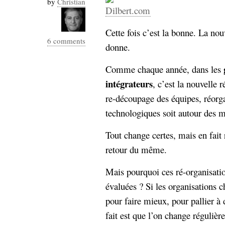
by
Christian
Industrialis
business_model
Cette fois c’est la bonne. La nou
cinéma
6 comments
donne.
Cloud
Comme chaque année, dans les
Computing
intégrateurs
, c’est la nouvelle 
re-découpage des équipes, réorga
consulting
contribution
technologiques soit autour des ma
Dataware
Derrida
Digital
Elections-
Studies
Tout change certes, mais en fait 
Présidentielles
retour du même.
enregistrement
Mais pourquoi ces ré-organisatio
Entreprise-
entreprise
évaluées ? Si les organisations 
2.0
google
pour faire mieux, pour pallier à
grammatisation
humeur
fait est que l’on change réguliè