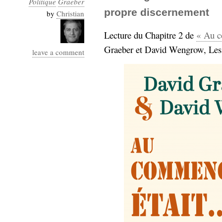
Politique
Graeber
Industrialis
propre discernement
by
Christian
business_model
Lecture du Chapitre 2 de
« Au c
cinéma
Graeber et David Wengrow, Les 
leave a comment
Cloud
Computing
consulting
contribution
Dataware
Derrida
Digital
Elections-
Studies
Présidentielles
enregistrement
Entreprise-
entreprise
2.0
google
grammatisation
humeur