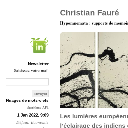
Christian Fauré
Hypomnemata : supports de mémoi
Newsletter
Saisissez votre mail
Nuages de mots-clefs
API
algorithme
Architecture
1 Jan 2022, 9:09
Les lumières européenn
Défaut
:
Economie
Ars-
l’éclairage des indiens