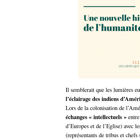
hypomnemata
lecture
management_des_connaissances
Moteur-
milieu_associé
de-recherche
mémoire
ontologie
participation
Politique
Probabilité
programmation
projet
REST
prolétarisation
simondon
Social-Network
stiegler
Il semblerait que les lumières e
l’éclairage des indiens d’Amér
support_numérique
Lors de la colonisation de l’Amé
système_d'information
échanges « intellectuels »
entre 
technologies
technique
travail
d’Europes et de l’Eglise) avec l
relationnelles
Web-
(représentants de tribus et chefs 
Web-2.0