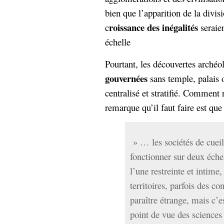
hypomnemata
lecture
bien que l’apparition de la divisi
management_des_connaissances
roissance des inégalités
c
seraien
Moteur-
milieu_associé
échelle
de-recherche
mémoire
ontologie
Pourtant, les découvertes arché
participation
gouvernées
sans temple, palais 
Politique
Probabilité
centralisé et stratifié. Comment
programmation
projet
remarque qu’il faut faire est que 
REST
prolétarisation
simondon
Social-Network
stiegler
» … les sociétés de cuei
fonctionner sur deux échel
support_numérique
l’une restreinte et intim
système_d'information
territoires, parfois des co
technologies
technique
paraître étrange, mais c’e
travail
relationnelles
Web-
point de vue des sciences 
Web-2.0