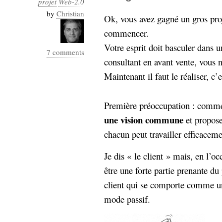
projet
Web-2.0
Industrialis
by
Christian
Ok, vous avez gagné un gros proj
business_model
commencer.
cinéma
Votre esprit doit basculer dans u
7 comments
Cloud
consultant en avant vente, vous 
Maintenant il faut le réaliser, c’
Computing
consulting
contribution
Première préoccupation : comme
Dataware
Derrida
Digital
une vision commune
et propos
Elections-
Studies
chacun peut travailler efficace
Présidentielles
enregistrement
Je dis « le client » mais, en l’oc
Entreprise-
être une forte partie prenante du 
entreprise
client qui se comporte comme 
2.0
google
mode passif.
grammatisation
humeur