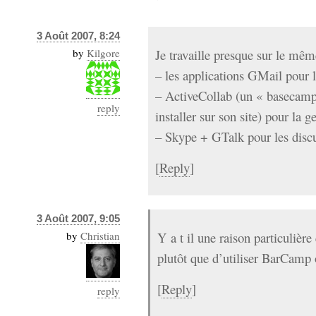
3 Août 2007, 8:24
by
Kilgore
Je travaille presque sur le mê
– les applications GMail pour 
– ActiveCollab (un « basecamp
reply
installer sur son site) pour la g
– Skype + GTalk pour les disc
[
Reply
]
3 Août 2007, 9:05
by
Christian
Y a t il une raison particulière 
plutôt que d’utiliser BarCamp
[
Reply
]
reply