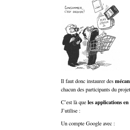
hypomnemata
lecture
management_des_connaissances
Moteur-
milieu_associé
de-recherche
mémoire
ontologie
participation
Politique
Probabilité
programmation
projet
REST
prolétarisation
simondon
Social-Network
mécani
Il faut donc instaurer des
stiegler
chacun des participants du projet
support_numérique
les applications en
C’est là que
système_d'information
technologies
technique
J’utilise :
travail
relationnelles
Un compte Google avec :
Web-
Web-2.0