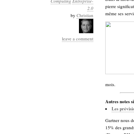
Computing
Entreprise-
Industrialis
pierre significa
2.0
même ses servic
business_model
by
Christian
cinéma
Cloud
leave a comment
Computing
consulting
contribution
Dataware
Derrida
Digital
Elections-
Studies
Présidentielles
mois.
enregistrement
Autres notes si
Entreprise-
entreprise
Les prévisi
2.0
google
Gartner nous do
grammatisation
humeur
15% des grands 