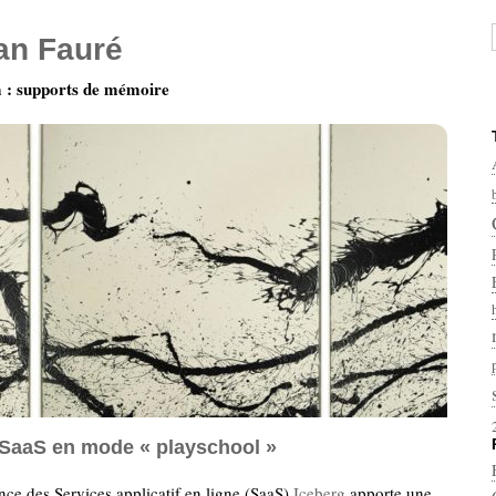
ian Fauré
: supports de mémoire
e SaaS en mode « playschool »
ce des Services applicatif en ligne (SaaS)
Iceberg
apporte une