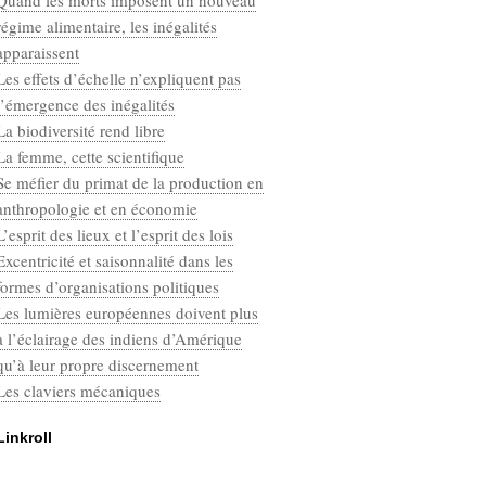
Quand les morts imposent un nouveau
Categories
régime alimentaire, les inégalités
Défaut
apparaissent
Les effets d’échelle n’expliquent pas
l’émergence des inégalités
La biodiversité rend libre
La femme, cette scientifique
Se méfier du primat de la production en
anthropologie et en économie
L’esprit des lieux et l’esprit des lois
Excentricité et saisonnalité dans les
formes d’organisations politiques
Les lumières européennes doivent plus
à l’éclairage des indiens d’Amérique
qu’à leur propre discernement
Les claviers mécaniques
Linkroll