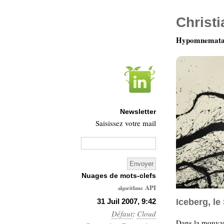
Christ
Hypomnemata 
Newsletter
Saisissez votre mail
Nuages de mots-clefs
API
algorithme
Architecture
31 Juil 2007, 9:42
Iceberg, l
Défaut
:
Ars-
Cloud
Dans la mouvan