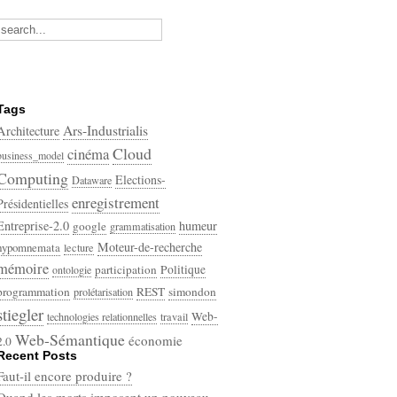
Tags
Ars-Industrialis
Architecture
Cloud
cinéma
business_model
Computing
Elections-
Dataware
enregistrement
Présidentielles
Entreprise-2.0
humeur
google
grammatisation
Moteur-de-recherche
hypomnemata
lecture
mémoire
participation
Politique
ontologie
programmation
REST
simondon
prolétarisation
stiegler
Web-
technologies relationnelles
travail
Web-Sémantique
économie
2.0
Recent Posts
écriture
Faut-il encore produire ?