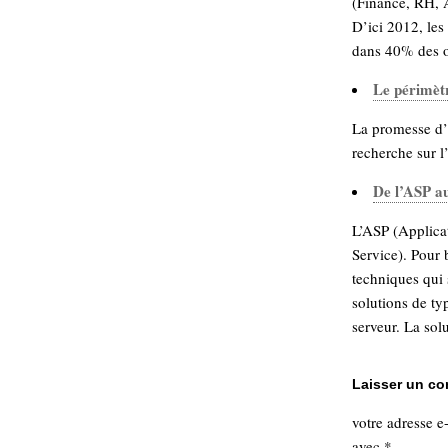
(Finance, RH, A
hypomnemata
lecture
D’ici 2012, le
management_des_connaissances
dans 40% des of
Moteur-
milieu_associé
de-recherche
Le périmètr
mémoire
ontologie
La promesse d’
participation
recherche sur l
Politique
Probabilité
De l’ASP a
programmation
projet
REST
L’ASP (Applicat
prolétarisation
Service). Pour 
simondon
Social-Network
techniques qui 
stiegler
solutions de typ
serveur. La solu
support_numérique
système_d'information
technologies
technique
Laisser un c
travail
relationnelles
votre adresse e
Web-
Web-2.0
avec
*