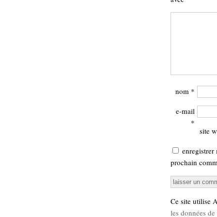
Sémantique
économie
écriture
Archives
Archives
nom
*
e-mail
*
site 
enregistrer
prochain comme
Ce site utilise
les données de 