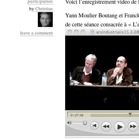
Voici l’enregistrement video de 
participation
Industrialis
by
Christian
Yann Moulier Boutang et Franck 
business_model
cinéma
de cette séance consacrée à « L’
leave a comment
Cloud
Computing
consulting
contribution
Dataware
Derrida
Digital
Elections-
Studies
Présidentielles
enregistrement
Entreprise-
entreprise
2.0
google
grammatisation
humeur