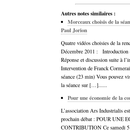
hypomnemata
lecture
management_des_connaissances
Autres notes similaires :
Moteur-
milieu_associé
Morceaux choisis de la séan
de-recherche
Paul Jorion
mémoire
ontologie
Quatre vidéos choisies de la renc
participation
Décembre 2011 : Introduction d
Politique
Probabilité
programmation
Réponse et discussion suite à l’
projet
REST
prolétarisation
Intervention de Franck Cormerai
simondon
Social-Network
séance (23 min) Vous pouvez vis
stiegler
la séance sur […]......
support_numérique
Pour une économie de la co
système_d'information
technologies
technique
L’association Ars Industrialis es
travail
relationnelles
prochain débat : POUR UNE
Web-
Web-2.0
CONTRIBUTION Ce samedi 5 d