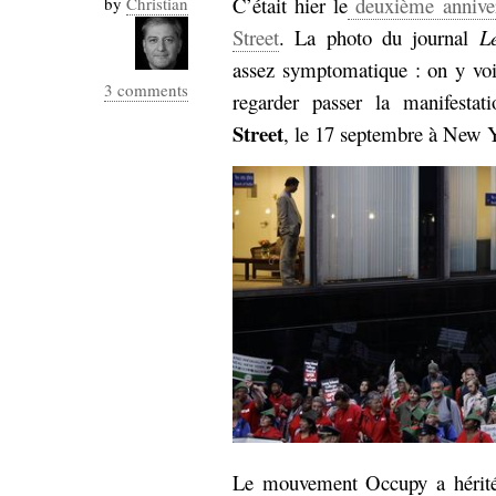
C’était hier le
deuxième annive
by
Christian
Industrialis
Street
. La photo du journal
L
business_model
assez symptomatique : on y vo
cinéma
3 comments
regarder passer la manifest
Cloud
Street
, le 17 septembre à New 
Computing
consulting
contribution
Dataware
Derrida
Digital
Elections-
Studies
Présidentielles
enregistrement
Entreprise-
entreprise
2.0
google
grammatisation
humeur
Le mouvement Occupy a hérité