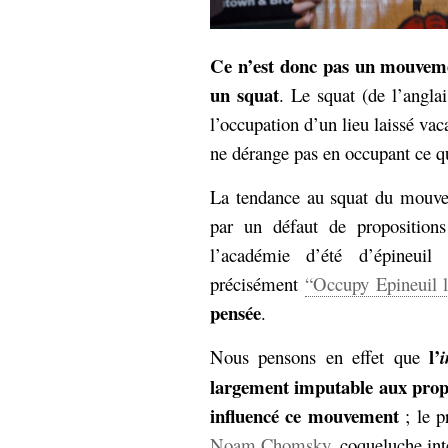
Ce n’est donc pas un mouveme
un squat
. Le squat (de l’angla
l’occupation d’un lieu laissé vac
ne dérange pas en occupant ce qui
La tendance au squat du mouve
par un défaut de proposition
l’académie d’été d’épineuil 
précisément
“Occupy Epineuil l
pensée
.
l’
Nous pensons en effet que
i
largement imputable aux propo
influencé ce mouvement
; le p
Noam Chomsky
, coqueluche in