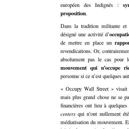
hypomnemata
lecture
sy
européen des Indignés :
management_des_connaissances
proposition
.
Moteur-
milieu_associé
de-recherche
Dans la tradition militante et
mémoire
occupati
désigné une activité d’
ontologie
rappo
de mettre en place un
participation
revendications. Or, contraireme
Politique
Probabilité
programmation
absolument pas le cas pour
projet
REST
mouvement qui n’occupe ri
prolétarisation
simondon
Social-Network
personne si ce n’est quelques au
stiegler
« Occupy Wall Street » visait 
support_numérique
mais plus grand chose ne se pas
système_d'information
financières ont lieu à quelque
technologies
technique
centers
qui n’ont nullement ét
travail
relationnelles
médiatisation du mouvement. E
Web-
Web-2.0