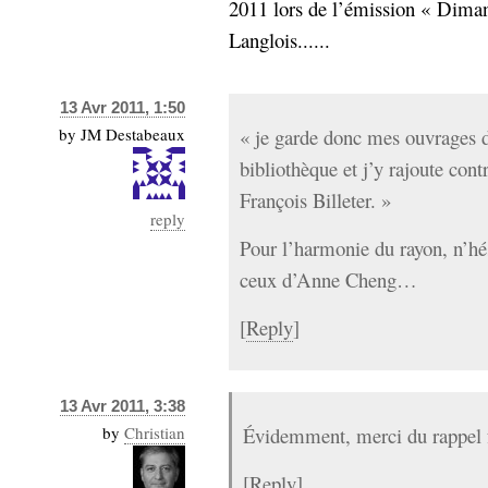
2011 lors de l’émission « Dima
Langlois......
13 Avr 2011, 1:50
by
JM Destabeaux
« je garde donc mes ouvrages d
bibliothèque et j’y rajoute cont
François Billeter. »
reply
Pour l’harmonie du rayon, n’hés
ceux d’Anne Cheng…
[
Reply
]
13 Avr 2011, 3:38
by
Christian
Évidemment, merci du rappel f
[
Reply
]