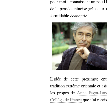
pour moi : connaissant un peu He
hypomnemata
lecture
de la pensée chinoise grâce aux t
management_des_connaissances
Moteur-
formidable
économie
!
milieu_associé
de-recherche
mémoire
ontologie
participation
Politique
Probabilité
programmation
projet
REST
prolétarisation
simondon
Social-Network
stiegler
L’idée de cette proximité en
support_numérique
système_d'information
tradition extrême orientale et as
technologies
technique
les propos de
Anne Fagot-Larg
travail
relationnelles
Collège de France
que j’ai repri
Web-
Web-2.0