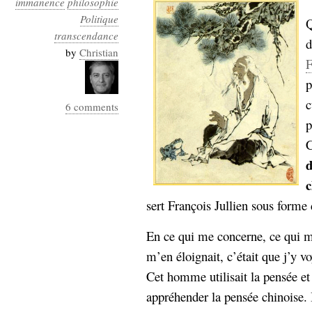
immanence
philosophie
Industrialis
Politique
Q
transcendance
business_model
d
cinéma
by
Christian
F
Cloud
p
c
6 comments
Computing
p
consulting
contribution
C
Dataware
Derrida
Digital
Elections-
Studies
c
Présidentielles
sert François Jullien sous forme
enregistrement
En ce qui me concerne, ce qui m’a
Entreprise-
entreprise
m’en éloignait, c’était que j’y v
2.0
google
Cet homme utilisait la pensée e
grammatisation
appréhender la pensée chinoise. I
humeur