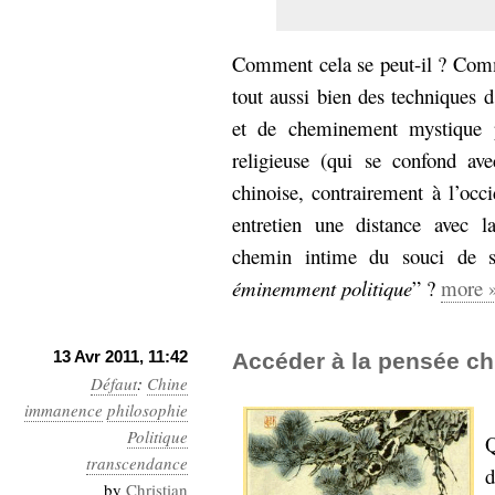
hypomnemata
lecture
management_des_connaissances
Moteur-
Comment cela se peut-il ? Com
milieu_associé
de-recherche
tout aussi bien des techniques d
mémoire
et de cheminement mystique p
ontologie
religieuse (qui se confond ave
participation
chinoise, contrairement à l’occi
Politique
Probabilité
entretien une distance avec 
programmation
projet
REST
chemin intime du souci de so
prolétarisation
simondon
éminemment politique
” ?
more 
Social-Network
stiegler
13 Avr 2011, 11:42
Accéder à la pensée ch
support_numérique
Défaut
:
Chine
système_d'information
immanence
philosophie
technologies
technique
Politique
Q
travail
relationnelles
transcendance
Web-
d
Web-2.0
by
Christian