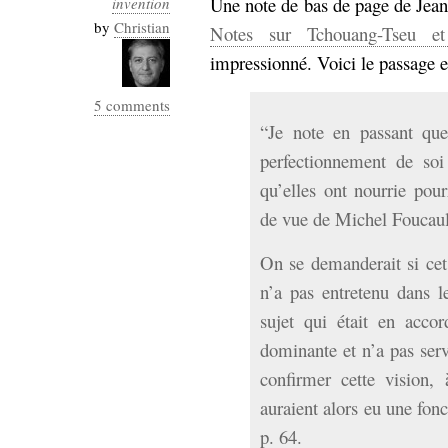
Une note de bas de page de Jean
invention
Industrialis
by
Christian
Notes sur Tchouang-Tseu et
business_model
impressionné. Voici le passage e
cinéma
5 comments
Cloud
“Je note en passant que
Computing
perfectionnement de soi
qu’elles ont nourrie pour
consulting
contribution
de vue de Michel Foucaul
Dataware
Derrida
Digital
Elections-
Studies
On se demanderait si cet
Présidentielles
n’a pas entretenu dans l
enregistrement
sujet qui était en acco
Entreprise-
dominante et n’a pas servi
entreprise
2.0
google
confirmer cette vision, 
grammatisation
auraient alors eu une fo
humeur
p. 64.