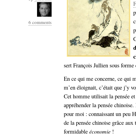
F
Sémantique
p
économie
écriture
c
6 comments
Archives
p
Archives
C
c
sert François Jullien sous forme
En ce qui me concerne, ce qui m’a
m’en éloignait, c’était que j’y v
Cet homme utilisait la pensée e
appréhender la pensée chinoise. I
pour moi : connaissant un peu He
de la pensée chinoise grâce aux t
formidable
économie
!