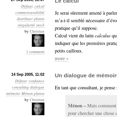
Le calcul
Sémantique
Défaut
:
calcul
Je serai sûrement amené à parle
commensurabilité
économie
écriture
distribuer
platon
m’a-t-il semblé nécessaire d’évo
singularité
Archives
stock
pratique qu’il suppose.
Archives
by
Christian
Calcul vient du latin
calculus
qui
indiquer que les premières pratiq
petits cailloux.
1 comment
more »
14 Sep 2005, 11:02
Un dialogue de mémoir
Défaut
:
confiance
En tant que consultant, je pense
consulting
dialogue
mémoire
Ménon
platon
by
Christian
Ménon
–
Mais comment v
pour chercher une chose d