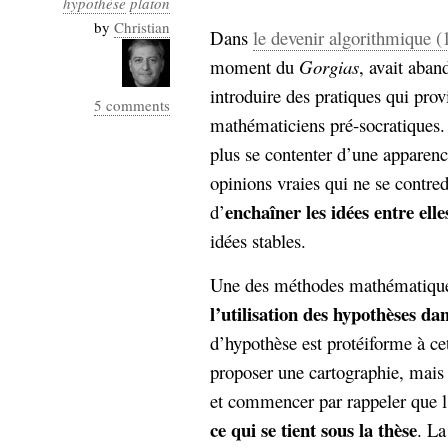
hypothèse
platon
Industrialis
by
Christian
Dans
le devenir algorithmique (
business_model
moment du
Gorgias
, avait aba
cinéma
introduire des pratiques qui pro
5 comments
Cloud
mathématiciens pré-socratiques.
plus se contenter d’une apparenc
Computing
opinions vraies qui ne se contredi
consulting
contribution
enchaîner les idées entre elle
d’
Dataware
Derrida
Digital
idées stables.
Elections-
Studies
Présidentielles
Une des méthodes mathématiques
enregistrement
l’utilisation des hypothèses d
d’hypothèse est protéiforme à cet
Entreprise-
entreprise
proposer une cartographie, mais 
2.0
google
et commencer par rappeler que 
grammatisation
humeur
ce qui se tient sous la thèse
. La