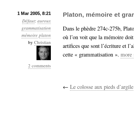
1 Mar 2005, 8:21
Platon, mémoire et gra
Défaut
:
auroux
Dans le phèdre 274c-275b, Plat
grammatisation
mémoire
platon
où l’on voit que la mémoire doi
by
Christian
artifices que sont l’écriture et l
cette « grammatisation ».
more 
2 comments
←
Le colosse aux pieds d’argile