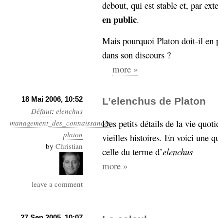
hypomnemata
lecture
debout, qui est stable et, par ex
management_des_connaissances
en public
.
Moteur-
milieu_associé
Mais pourquoi Platon doit-il en p
de-recherche
dans son discours ?
mémoire
ontologie
more »
participation
Politique
Probabilité
programmation
18 Mai 2006, 10:52
L’elenchus de Platon
projet
Défaut
:
elenchus
REST
prolétarisation
Des petits détails de la vie quot
management_des_connaissances
simondon
Social-Network
platon
vieilles histoires. En voici une q
stiegler
by
Christian
celle du terme d’
elenchus
support_numérique
more »
système_d'information
technologies
technique
leave a comment
travail
relationnelles
Web-
Web-2.0
27 Sep 2005, 10:07