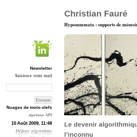
Christian Fauré
Hypomnemata : supports de mémoi
Newsletter
Saisissez votre mail
Nuages de mots-clefs
API
algorithme
Architecture
10 Août 2009, 11:48
Le devenir algorithmiqu
Défaut
:
algorithme
Ars-
l’inconnu