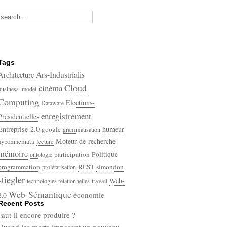
Tags
Ars-Industrialis
Architecture
Cloud
cinéma
business_model
Computing
Elections-
Dataware
enregistrement
Présidentielles
Entreprise-2.0
humeur
google
grammatisation
Moteur-de-recherche
hypomnemata
lecture
mémoire
participation
Politique
ontologie
programmation
REST
simondon
prolétarisation
stiegler
Web-
technologies relationnelles
travail
Web-Sémantique
économie
2.0
Recent Posts
écriture
Faut-il encore produire ?