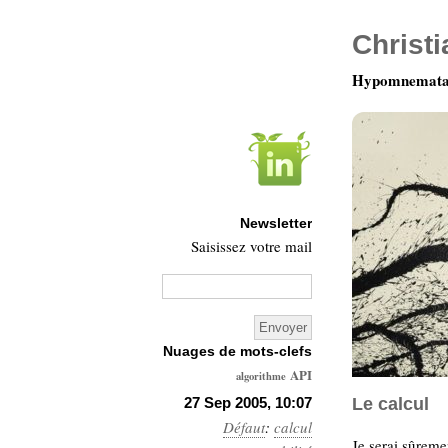
Christ
Hypomnemata 
Newsletter
Saisissez votre mail
Nuages de mots-clefs
API
algorithme
Architecture
27 Sep 2005, 10:07
Le calcul
Défaut
:
Ars-
calcul
Je serai sûreme