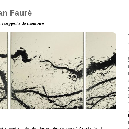
ian Fauré
: supports de mémoire
nt amené à parler de plus en plus de
calcul
. Aussi m’a-t-il