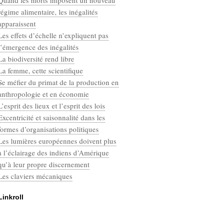
Quand les morts imposent un nouveau
Categories
régime alimentaire, les inégalités
Défaut
apparaissent
Les effets d’échelle n’expliquent pas
l’émergence des inégalités
La biodiversité rend libre
La femme, cette scientifique
Se méfier du primat de la production en
anthropologie et en économie
L’esprit des lieux et l’esprit des lois
Excentricité et saisonnalité dans les
formes d’organisations politiques
Les lumières européennes doivent plus
à l’éclairage des indiens d’Amérique
qu’à leur propre discernement
Les claviers mécaniques
Linkroll