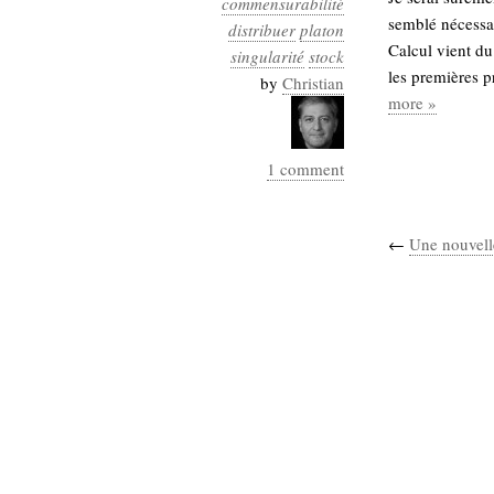
commensurabilité
Industrialis
semblé nécessai
distribuer
platon
Calcul vient du
singularité
business_model
stock
les premières pr
cinéma
by
Christian
more »
Cloud
1 comment
Computing
consulting
contribution
←
Une nouvell
Dataware
Derrida
Digital
Elections-
Studies
Présidentielles
enregistrement
Entreprise-
entreprise
2.0
google
grammatisation
humeur