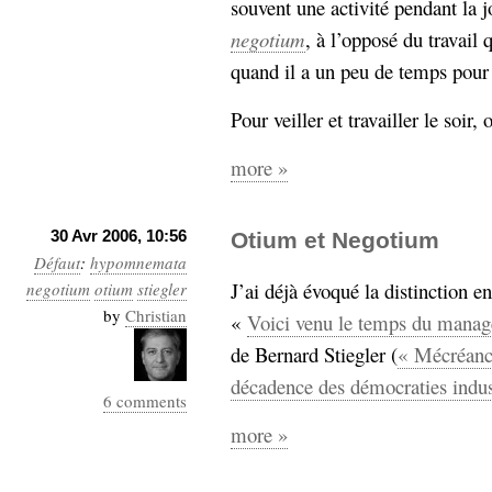
souvent une activité pendant la j
hypomnemata
lecture
negotium
, à l’opposé du travail 
management_des_connaissances
Moteur-
quand il a un peu de temps pour 
milieu_associé
de-recherche
Pour veiller et travailler le soir,
mémoire
ontologie
more »
participation
Politique
Probabilité
programmation
projet
30 Avr 2006, 10:56
Otium et Negotium
REST
prolétarisation
Défaut
:
hypomnemata
simondon
Social-Network
J’ai déjà évoqué la distinction e
negotium
otium
stiegler
stiegler
by
Christian
«
Voici venu le temps du manag
de Bernard Stiegler (
« Mécréance
support_numérique
décadence des démocraties indust
système_d'information
6 comments
technologies
technique
more »
travail
relationnelles
Web-
Web-2.0