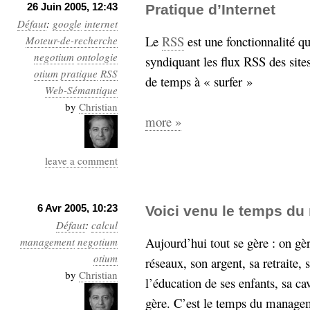
26 Juin 2005, 12:43
Pratique d’Internet
Sémantique
Défaut
:
google
internet
Le
RSS
est une fonctionnalité q
Moteur-de-recherche
économie
écriture
negotium
ontologie
syndiquant les flux RSS des site
Archives
otium
pratique
RSS
de temps à « surfer »
Archives
Web-Sémantique
by
Christian
more »
leave a comment
6 Avr 2005, 10:23
Voici venu le temps du
Défaut
:
calcul
Aujourd’hui tout se gère : on gèr
management
negotium
otium
réseaux, son argent, sa retraite, 
by
Christian
l’éducation de ses enfants, sa ca
gère. C’est le temps du managem