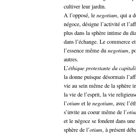
hypomnemata
lecture
cultiver leur jardin.
management_des_connaissances
A l’opposé, le
negotium
, qui a 
Moteur-
milieu_associé
négoce, désigne l’activité et l’af
de-recherche
plus dans la sphère intime du d
mémoire
ontologie
dans l’échange. Le commerce et 
participation
l’essence même du
negotium
, p
Politique
Probabilité
autres.
programmation
projet
L’
éthique protestante du capital
REST
prolétarisation
la donne puisque désormais l’af
simondon
Social-Network
vie au sein même de la sphère in
stiegler
la vie de l’esprit, la vie religie
support_numérique
l’
otium
et le
negotium
, avec l’ét
système_d'information
s’invite au coeur même de l’
oti
technologies
technique
et le négoce se fondent dans un
travail
relationnelles
Web-
sphère de l’
otium
, à présent déb
Web-2.0