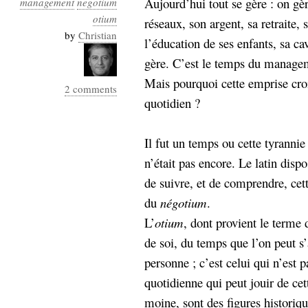
Aujourd’hui tout se gère : on gèr
management
negotium
Industrialis
otium
réseaux, son argent, sa retraite, 
business_model
by
Christian
l’éducation de ses enfants, sa ca
cinéma
gère. C’est le temps du managem
Cloud
Mais pourquoi cette emprise croi
2 comments
quotidien ?
Computing
consulting
contribution
Il fut un temps ou cette tyrannie
Dataware
Derrida
Digital
n’était pas encore. Le latin dis
Elections-
Studies
de suivre, et de comprendre, cette
Présidentielles
du
négotium
.
enregistrement
L’
otium
, dont provient le terme d
Entreprise-
entreprise
de soi, du temps que l’on peut s
2.0
google
personne ; c’est celui qui n’est p
grammatisation
quotidienne qui peut jouir de cett
humeur
moine, sont des figures historiq