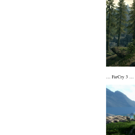
hypomnemata
lecture
management_des_connaissances
Moteur-
milieu_associé
de-recherche
mémoire
ontologie
participation
Politique
Probabilité
programmation
projet
REST
prolétarisation
… FarCry 3 …
simondon
Social-Network
stiegler
support_numérique
système_d'information
technologies
technique
travail
relationnelles
Web-
Web-2.0