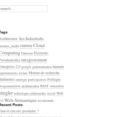
Tags
Ars-Industrialis
Architecture
Cloud
cinéma
business_model
Computing
Elections-
Dataware
enregistrement
Présidentielles
Entreprise-2.0
humeur
google
grammatisation
Moteur-de-recherche
hypomnemata
lecture
mémoire
participation
Politique
ontologie
programmation
REST
simondon
prolétarisation
stiegler
Web-
technologies relationnelles
travail
Web-Sémantique
économie
2.0
Recent Posts
écriture
Faut-il encore produire ?