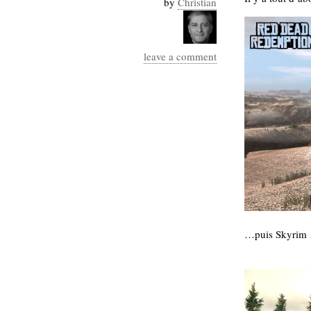
by
Christian
Industrialis
business_model
cinéma
leave a comment
Cloud
Computing
consulting
contribution
Dataware
Derrida
Digital
Elections-
Studies
Présidentielles
enregistrement
…puis Skyrim
Entreprise-
entreprise
2.0
google
grammatisation
humeur