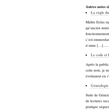
Autres notes si
La règle du
Maître Eolas ra
qu’ancien minis
fonctionnement 
c’est emmerdant
n’aime […]......
Le code et 
Après la public
cette note, je 
évoluaient en s
Généalogie d
Suite de Généal
de lectures succ
pratique séquent