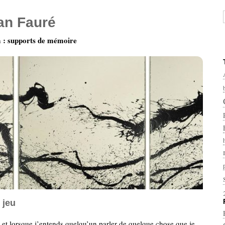
ian Fauré
: supports de mémoire
 jeu
, et lorsque j’entends quelqu’un parler de quelque chose que je