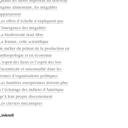
Quand les morts imposent un nouveau
Categories
régime alimentaire, les inégalités
Défaut
apparaissent
Les effets d’échelle n’expliquent pas
l’émergence des inégalités
La biodiversité rend libre
La femme, cette scientifique
Se méfier du primat de la production en
anthropologie et en économie
L’esprit des lieux et l’esprit des lois
Excentricité et saisonnalité dans les
formes d’organisations politiques
Les lumières européennes doivent plus
à l’éclairage des indiens d’Amérique
qu’à leur propre discernement
Les claviers mécaniques
Linkroll