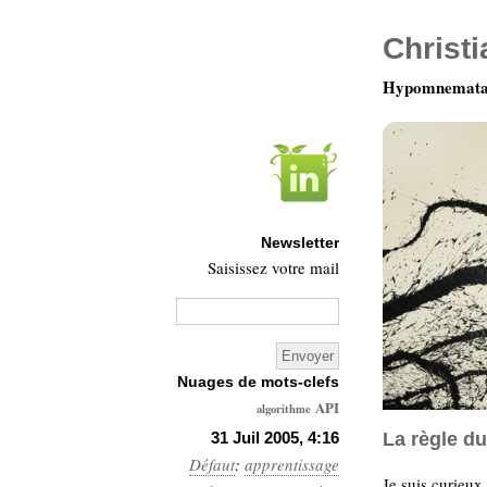
Christ
Hypomnemata 
Newsletter
Saisissez votre mail
Nuages de mots-clefs
API
algorithme
Architecture
31 Juil 2005, 4:16
La règle du
Défaut
:
apprentissage
Ars-
Je suis curieux