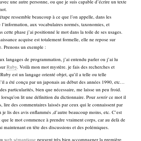
avec une autre personne, ou que je suis capable d’écrire un texte
mot.
étape ressemble beaucoup à ce que l’on appelle, dans les
 l’information, aux vocabulaires normés, taxonomies, et
s cette phase j’ai positionné le mot dans la toile de ses usages.
aissance acquise est totalement formelle, elle ne repose sur
e. Prenons un exemple :
ux langages de programmation, j’ai entendu parler ou j’ai lu
 sur
Ruby
. Voilà mon mot mystère. je fais des recherches et
Ruby est un langage orienté objet, qu’il a telle ou telle
qu’il a été conçu par un japonais au début des années 1990, etc…
 des particularités, bien que nécessaire, me laisse un peu froid.
rsqu’on lit une définition du dictionnaire. Pour
sentir
ce mot il
s, lire des commentaires laissés par ceux qui le connaissent par
 là je lis des avis enflammés ,d’autre beaucoup moins, etc. C’est
t que le mot commence à prendre vraiment corps, car au delà de
j’ai maintenant en tête des discussions et des polémiques.
du
web sémantique
peuvent très bien accompagner la première