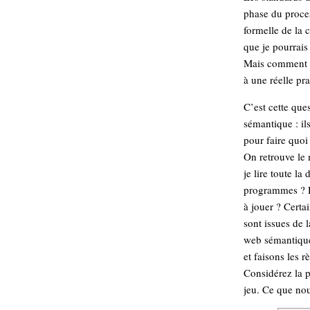
Sémantique
phase du proces
formelle de la
économie
écriture
que je pourrais 
Mais comment al
Archives
à une réelle pra
Archives
C’est cette que
sémantique : il
pour faire quoi
On retrouve le
je lire toute l
programmes ? D
à jouer ? Certa
sont issues de 
web sémantique 
et faisons les r
Considérez la p
jeu. Ce que nou