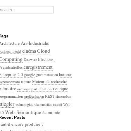
Tags
Ars-Industrialis
Architecture
Cloud
cinéma
business_model
Computing
Elections-
Dataware
enregistrement
Présidentielles
Entreprise-2.0
humeur
google
grammatisation
Moteur-de-recherche
hypomnemata
lecture
mémoire
participation
Politique
ontologie
programmation
REST
simondon
prolétarisation
stiegler
Web-
technologies relationnelles
travail
Web-Sémantique
économie
2.0
Recent Posts
écriture
Faut-il encore produire ?