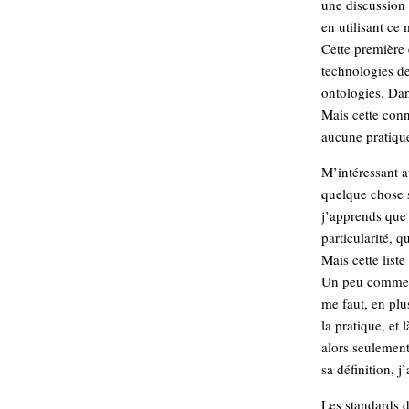
une discussion 
hypomnemata
lecture
en utilisant ce 
management_des_connaissances
Cette première 
Moteur-
milieu_associé
technologies de
de-recherche
ontologies. Dan
mémoire
ontologie
Mais cette conn
aucune pratiqu
participation
Politique
Probabilité
M’intéressant a
programmation
projet
quelque chose
REST
prolétarisation
j’apprends que 
simondon
particularité, 
Social-Network
stiegler
Mais cette liste
Un peu comme lo
support_numérique
me faut, en plu
système_d'information
la pratique, et
technologies
technique
alors seulemen
travail
relationnelles
sa définition, 
Web-
Web-2.0
Les standards 