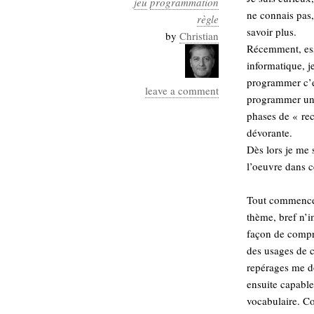
jeu
programmation
Industrialis
ne connais pas,
règle
savoir plus.
business_model
by
Christian
Récemment, ess
cinéma
informatique, 
Cloud
programmer c’es
leave a comment
programmer une
Computing
phases de « rec
dévorante.
consulting
contribution
Dès lors je me 
Dataware
Derrida
Digital
l’oeuvre dans c
Elections-
Studies
Présidentielles
Tout commence p
enregistrement
thème, bref n’i
façon de compr
Entreprise-
entreprise
des usages de c
2.0
google
repérages me do
grammatisation
ensuite capable
humeur
vocabulaire. Co