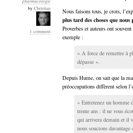
pharmacologie
Industrialis
by
Christian
Nous faisons tous, je crois, l’e
business_model
plus tard des choses que nous 
cinéma
Proverbes et auteurs ont souvent
1 comment
Cloud
exemple :
Computing
« A force de remettre à pl
consulting
contribution
dépasse ».
Dataware
Derrida
Digital
Elections-
Studies
Depuis Hume, on sait que la man
Présidentielles
préoccupations diffèrent selon l’
enregistrement
Entreprise-
« Entretenez un homme de
entreprise
2.0
trente ans : il ne vous éco
google
qui arrivera demain et il 
grammatisation
humeur
nous soucions davantage d