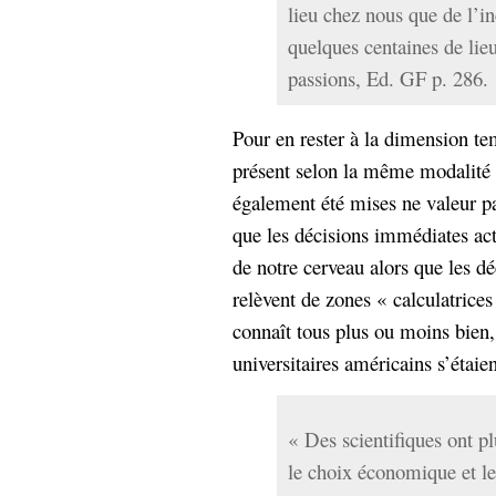
hypomnemata
lecture
lieu chez nous que de l’i
management_des_connaissances
quelques centaines de lie
Moteur-
milieu_associé
passions, Ed. GF p. 286.
de-recherche
mémoire
Pour en rester à la dimension te
ontologie
participation
présent selon la même modalité 
Politique
également été mises ne valeur pa
Probabilité
programmation
projet
que les décisions immédiates act
REST
prolétarisation
de notre cerveau alors que les dé
simondon
Social-Network
relèvent de zones « calculatrices
stiegler
connaît tous plus ou moins bien,
universitaires américains s’étaien
support_numérique
système_d'information
technologies
technique
« Des scientifiques ont p
travail
relationnelles
le choix économique et l
Web-
Web-2.0