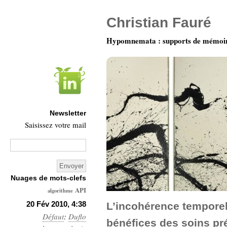
Christian Fauré
Hypomnemata : supports de mémoi
Newsletter
Saisissez votre mail
Nuages de mots-clefs
API
algorithme
Architecture
20 Fév 2010, 4:38
L’incohérence temporell
Défaut
:
Ars-
Duflo
bénéfices des soins pr