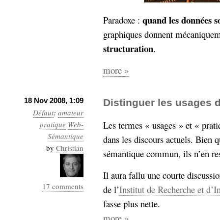
Sémantique
quand les données s
Paradoxe :
économie
écriture
graphiques donnent mécanique
Archives
structuration
.
Archives
more »
18 Nov 2008, 1:09
Distinguer les usages 
Défaut
:
amateur
Les termes « usages » et « prati
pratique
Web-
Sémantique
dans les discours actuels. Bien 
by
Christian
sémantique commun, ils n’en re
Il aura fallu une courte discussi
17 comments
de l’
Institut de Recherche et d’I
fasse plus nette.
more »