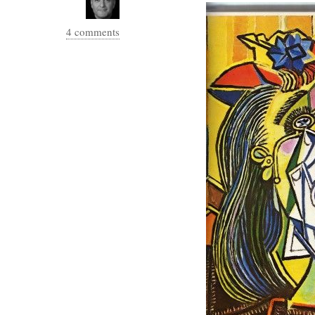
hypomnemata
lecture
management_des_connaissances
4 comments
Moteur-
milieu_associé
de-recherche
mémoire
ontologie
participation
Politique
Probabilité
programmation
projet
REST
prolétarisation
simondon
Social-Network
stiegler
support_numérique
système_d'information
technologies
technique
travail
relationnelles
Web-
Web-2.0