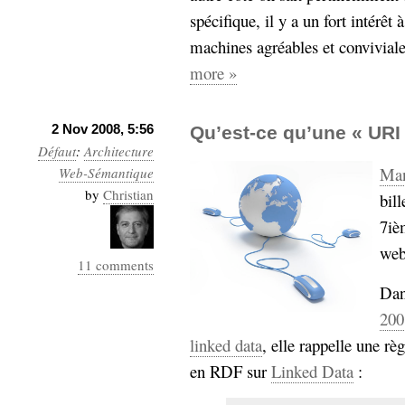
spécifique, il y a un fort intérê
machines agréables et conviviale
more »
2 Nov 2008, 5:56
Qu’est-ce qu’une « URI
Défaut
:
Architecture
Ma
Web-Sémantique
by
Christian
bill
7iè
web
11 comments
Dan
200
linked data
, elle rappelle une rè
en RDF sur
Linked Data
: