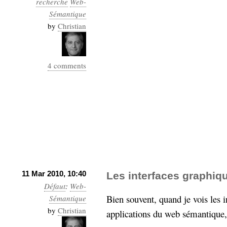
recherche
Web-
Industrialis
Sémantique
business_model
by
Christian
cinéma
Cloud
4 comments
Computing
consulting
contribution
Dataware
Derrida
Digital
Elections-
Studies
Présidentielles
enregistrement
Entreprise-
11 Mar 2010, 10:40
Les interfaces graphi
entreprise
Défaut
:
Web-
2.0
google
Bien souvent, quand je vois les 
Sémantique
grammatisation
by
Christian
applications du web sémantique, 
humeur