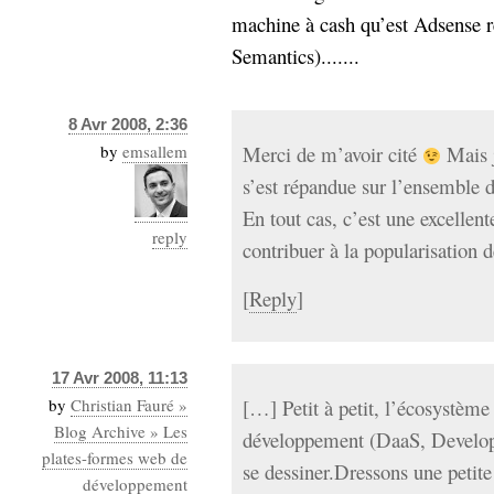
machine à cash qu’est Adsense r
Semantics).......
8 Avr 2008, 2:36
by
emsallem
Merci de m’avoir cité
Mais j
s’est répandue sur l’ensemble de
En tout cas, c’est une excellent
reply
contribuer à la popularisation 
[
Reply
]
17 Avr 2008, 11:13
by
Christian Fauré »
[…] Petit à petit, l’écosystèm
Blog Archive » Les
développement (DaaS, Develo
plates-formes web de
se dessiner.Dressons une petite
développement