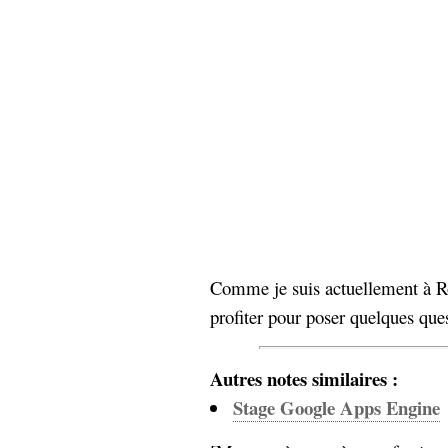
hypomnemata
lecture
management_des_connaissances
Moteur-
milieu_associé
de-recherche
mémoire
ontologie
participation
Politique
Probabilité
programmation
projet
REST
prolétarisation
simondon
Social-Network
stiegler
Comme je suis actuellement à Ro
profiter pour poser quelques que
support_numérique
système_d'information
Autres notes similaires :
technologies
technique
travail
relationnelles
Stage Google Apps Engine
Web-
Web-2.0