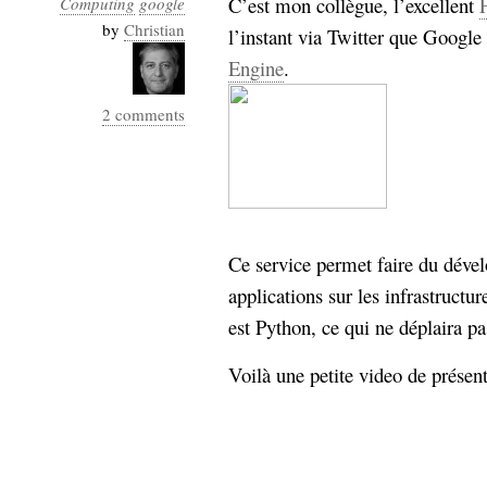
C’est mon collègue, l’excellent
Computing
google
Industrialis
by
Christian
l’instant via Twitter que Google 
business_model
Engine
.
cinéma
2 comments
Cloud
Computing
consulting
contribution
Dataware
Derrida
Digital
Ce service permet faire du dével
Elections-
Studies
applications sur les infrastructu
Présidentielles
est Python, ce qui ne déplaira p
enregistrement
Entreprise-
Voilà une petite video de présent
entreprise
2.0
google
grammatisation
humeur