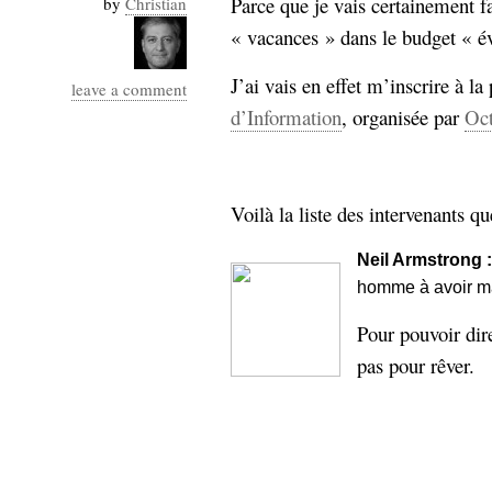
Parce que je vais certainement 
by
Christian
Industrialis
« vacances » dans le budget « é
business_model
cinéma
J’ai vais en effet m’inscrire à l
leave a comment
d’Information
, organisée par
Oc
Cloud
Computing
Voilà la liste des intervenants qu
consulting
contribution
Dataware
Derrida
Digital
Neil Armstrong :
Elections-
Studies
homme à avoir ma
Présidentielles
Pour pouvoir dire
enregistrement
pas pour rêver.
Entreprise-
entreprise
2.0
google
grammatisation
humeur