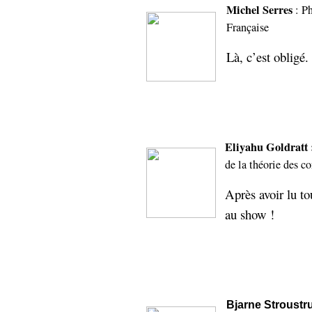
hypomnemata
lecture
Michel Serres
: P
management_des_connaissances
Française
Moteur-
milieu_associé
Là, c’est obligé.
de-recherche
mémoire
ontologie
participation
Politique
Probabilité
programmation
projet
Eliyahu Goldratt
REST
prolétarisation
de la théorie des co
simondon
Social-Network
Après avoir lu tou
stiegler
au show !
support_numérique
système_d'information
technologies
technique
travail
relationnelles
Web-
Web-2.0
Bjarne Stroustr