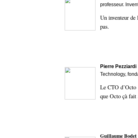
professeur. Inve
Sémantique
Un inventeur de 
économie
écriture
pas.
Archives
Archives
Pierre Pezziardi
Technology, fond
Le CTO d’Octo …
que Octo çà fai
Guillaume Bodet