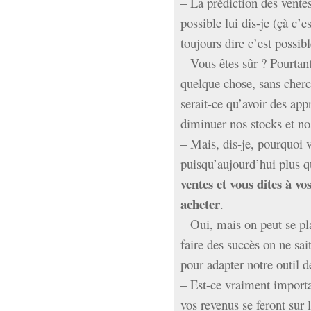
– La prédiction des ventes
hypomnemata
lecture
possible lui dis-je (çà c’e
management_des_connaissances
Moteur-
toujours dire c’est possibl
milieu_associé
de-recherche
– Vous êtes sûr ? Pourtant
mémoire
quelque chose, sans cherch
ontologie
serait-ce qu’avoir des app
participation
diminuer nos stocks et no
Politique
Probabilité
programmation
– Mais, dis-je, pourquoi 
projet
REST
prolétarisation
puisqu’aujourd’hui plus 
simondon
Social-Network
ventes et vous dites à vos
stiegler
acheter
.
– Oui, mais on peut se pla
support_numérique
faire des succès on ne sa
système_d'information
technologies
technique
pour adapter notre outil d
travail
relationnelles
– Est-ce vraiment importa
Web-
Web-2.0
vos revenus se feront sur 