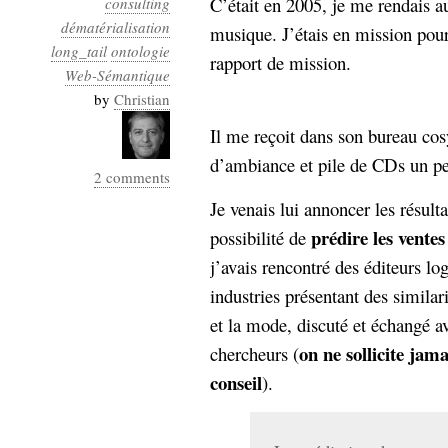
C’était en 2005, je me rendais a
consulting
Industrialis
dématérialisation
musique. J’étais en mission pour
long_tail
business_model
ontologie
rapport de mission.
cinéma
Web-Sémantique
by
Christian
Cloud
Il me reçoit dans son bureau co
Computing
d’ambiance et pile de CDs un pe
2 comments
consulting
contribution
Je venais lui annoncer les résult
Dataware
Derrida
Digital
prédire les vent
possibilité de
Elections-
Studies
j’avais rencontré des éditeurs lo
Présidentielles
industries présentant des similar
enregistrement
et la mode, discuté et échangé av
Entreprise-
entreprise
on ne sollicite jama
chercheurs (
2.0
google
conseil
).
grammatisation
humeur