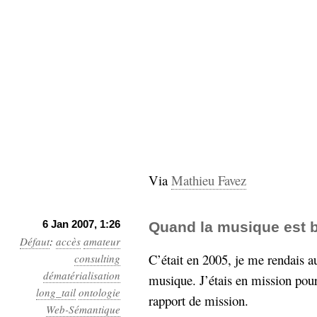
hypomnemata
lecture
management_des_connaissances
Moteur-
milieu_associé
de-recherche
mémoire
ontologie
participation
Politique
Probabilité
programmation
projet
REST
prolétarisation
Via
Mathieu Favez
simondon
Social-Network
stiegler
6 Jan 2007, 1:26
Quand la musique est 
support_numérique
Défaut
:
accès
amateur
système_d'information
C’était en 2005, je me rendais a
consulting
technologies
technique
dématérialisation
musique. J’étais en mission pour
travail
relationnelles
long_tail
ontologie
rapport de mission.
Web-
Web-2.0
Web-Sémantique