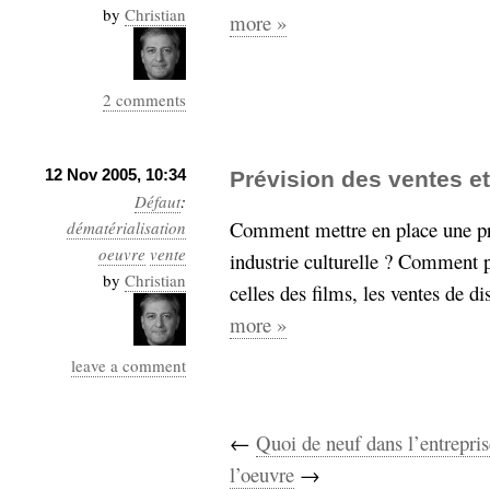
by
Christian
more »
Sémantique
économie
écriture
2 comments
Archives
Archives
12 Nov 2005, 10:34
Prévision des ventes et
Défaut
:
Comment mettre en place une pr
dématérialisation
oeuvre
vente
industrie culturelle ? Comment pr
by
Christian
celles des films, les ventes de di
more »
leave a comment
←
Quoi de neuf dans l’entrepris
l’oeuvre
→