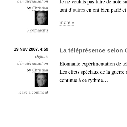
Je ne voulais pas faire de note s
dématérialisation
Industrialis
by
Christian
tant d’
autres
en ont bien parlé et 
business_model
cinéma
more »
3 comments
Cloud
Computing
19 Nov 2007, 4:59
La téléprésence selon 
Défaut
:
consulting
contribution
Étonnante expérimentation de té
dématérialisation
Dataware
Derrida
Digital
by
Elections-
Christian
Les effets spéciaux de la guerre 
Studies
Présidentielles
continue à ce rythme…
enregistrement
leave a comment
Entreprise-
entreprise
2.0
google
grammatisation
humeur