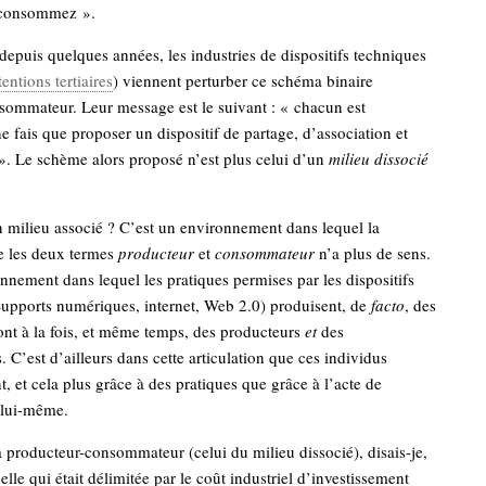
 consommez ».
depuis quelques années, les industries de dispositifs techniques
tentions tertiaires
) viennent perturber ce schéma binaire
sommateur. Leur message est le suivant : « chacun est
ne fais que proposer un dispositif de partage, d’association et
». Le schème alors proposé n’est plus celui d’un
milieu dissocié
 milieu associé ? C’est un environnement dans lequel la
re les deux termes
producteur
et
consommateur
n’a plus de sens.
nnement dans lequel les pratiques permises par les dispositifs
Supports numériques, internet, Web 2.0) produisent, de
facto
, des
ont à la fois, et même temps, des producteurs
et
des
C’est d’ailleurs dans cette articulation que ces individus
t, et cela plus grâce à des pratiques que grâce à l’acte de
lui-même.
producteur-consommateur (celui du milieu dissocié), disais-je,
 celle qui était délimitée par le coût industriel d’investissement