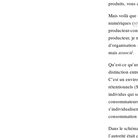
hypomnemata
lecture
produits, vous
management_des_connaissances
Mais voilà que 
Moteur-
milieu_associé
numériques (
ré
de-recherche
producteur-con
mémoire
producteur, je 
ontologie
d’organisation 
participation
mais
associé
.
Politique
Probabilité
programmation
projet
Qu’est-ce qu’un
REST
prolétarisation
distinction ent
simondon
C’est un enviro
Social-Network
stiegler
rétentionnels (
individus qui s
consommateurs. 
support_numérique
s’individualisen
système_d'information
technologies
consommation 
technique
travail
relationnelles
Dans le schéma 
Web-
Web-2.0
l’autorité était