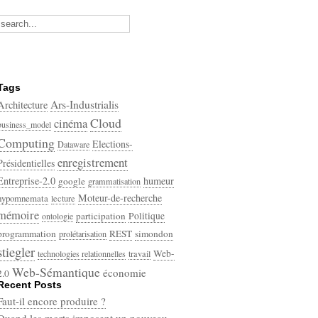
Tags
Ars-Industrialis
Architecture
Cloud
cinéma
business_model
Computing
Elections-
Dataware
enregistrement
Présidentielles
Entreprise-2.0
humeur
google
grammatisation
Moteur-de-recherche
hypomnemata
lecture
mémoire
participation
Politique
ontologie
programmation
REST
simondon
prolétarisation
stiegler
Web-
technologies relationnelles
travail
Web-Sémantique
économie
2.0
Recent Posts
écriture
Faut-il encore produire ?