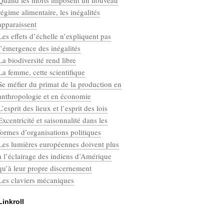
Quand les morts imposent un nouveau
Categories
régime alimentaire, les inégalités
Défaut
apparaissent
Les effets d’échelle n’expliquent pas
l’émergence des inégalités
La biodiversité rend libre
La femme, cette scientifique
Se méfier du primat de la production en
anthropologie et en économie
L’esprit des lieux et l’esprit des lois
Excentricité et saisonnalité dans les
formes d’organisations politiques
Les lumières européennes doivent plus
à l’éclairage des indiens d’Amérique
qu’à leur propre discernement
Les claviers mécaniques
Linkroll