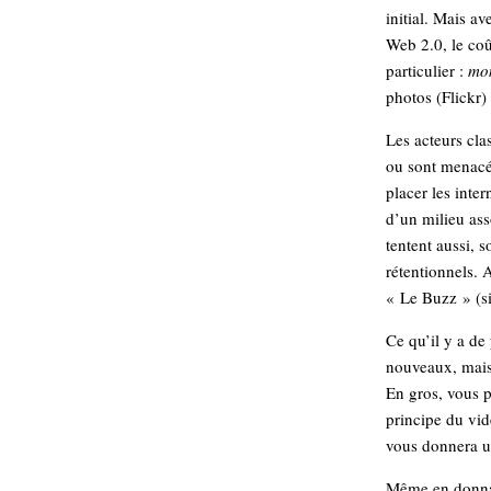
initial. Mais a
Sémantique
Web 2.0, le coû
économie
écriture
particulier :
mo
photos (Flickr)
Archives
Archives
Les acteurs cl
ou sont menacés
placer les inte
d’un milieu asso
tentent aussi, s
rétentionnels. 
« Le Buzz » (si
Ce qu’il y a de 
nouveaux, mais
En gros, vous p
principe du vid
vous donnera un
Même en donnant