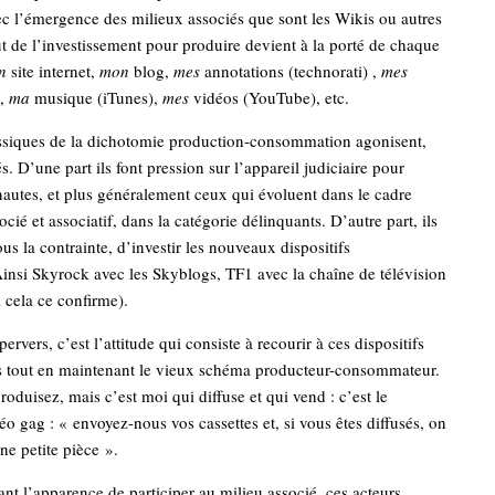
vec l’émergence des milieux associés que sont les Wikis ou autres
t de l’investissement pour produire devient à la porté de chaque
n
site internet,
mon
blog,
mes
annotations (technorati) ,
mes
 ,
ma
musique (iTunes),
mes
vidéos (YouTube), etc.
assiques de la dichotomie production-consommation agonisent,
. D’une part ils font pression sur l’appareil judiciaire pour
rnautes, et plus généralement ceux qui évoluent dans le cadre
cié et associatif, dans la catégorie délinquants. D’autre part, ils
ous la contrainte, d’investir les nouveaux dispositifs
Ainsi Skyrock avec les Skyblogs, TF1 avec la chaîne de télévision
 cela ce confirme).
pervers, c’est l’attitude qui consiste à recourir à ces dispositifs
 tout en maintenant le vieux schéma producteur-consommateur.
roduisez, mais c’est moi qui diffuse et qui vend : c’est le
éo gag : « envoyez-nous vos cassettes et, si vous êtes diffusés, on
e petite pièce ».
 l’apparence de participer au milieu associé, ces acteurs