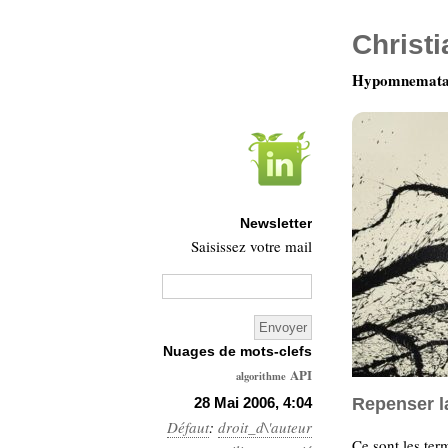
Christ
Hypomnemata 
Newsletter
Saisissez votre mail
Nuages de mots-clefs
API
algorithme
Architecture
28 Mai 2006, 4:04
Repenser l
Défaut
:
droit_d\'auteur
Ars-
Ce sont les ter