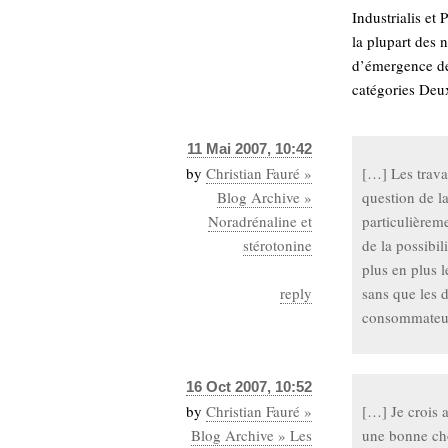
Industrialis et 
la plupart des 
d’émergence de
catégories Deux
11 Mai 2007, 10:42
by
Christian Fauré »
[…] Les trava
Blog Archive »
question de l
Noradrénaline et
particulièrem
stérotonine
de la possibil
plus en plus 
reply
sans que les 
consommateur
16 Oct 2007, 10:52
by
Christian Fauré »
[…] Je crois a
Blog Archive » Les
une bonne cho