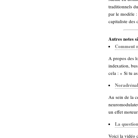
traditionnels d
par le modèle : 
capitaliste des 
Autres notes si
Comment ne
A propos des lo
indexation, bus
cela : « Si tu a
Noradrénali
Au sein de la c
neuromodulateur
un effet moteur 
La question
Voici la vidéo 