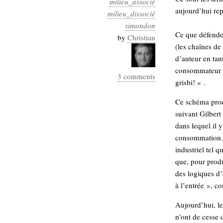
milieu_associé
Industrialis
aujourd’hui rep
milieu_dissocié
business_model
simondon
Ce que défende
cinéma
by
Christian
(les chaînes de 
Cloud
d’auteur en tan
consommateur o
3 comments
Computing
grisbi! « .
consulting
contribution
Ce schéma prod
Dataware
Derrida
Digital
suivant Gilber
Elections-
Studies
dans lequel il 
Présidentielles
consommation. C
industriel tel 
enregistrement
que, pour produ
Entreprise-
entreprise
des logiques d’
2.0
à l’entrée », co
google
grammatisation
Aujourd’hui, le
humeur
n’ont de cesse 