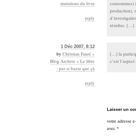
mutations du livre
consommes) à 
production), 
reply
d’investigati
résultas. […]
1 Déc 2007, 8:12
by
Christian Fauré »
[…] la partici
Blog Archive » Le libre
c’est l’aspect
: pas si bazar que çà
reply
Laisser un c
votre adresse e
avec
*