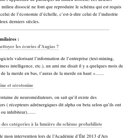
u milieu dissocié ne font que reproduire le schéma qui est requis
celui de l’économie d’échelle, c’est-à-dire celui de l’industrie
deux derniers siècles.
milaires :
ttoyer les écuries d’Augias ?
giciels valorisant l’information de l’entreprise (text-mining,
iness intelligence, etc.), un ami me disait il y a quelques mois de
s de la merde en bas, t’auras de la merde en haut ».......
ne et sérotonine
entaine de neuromédiateurs, on sait qu’il existe des
s ( récepteurs adrénergiques dit alpha ou beta selon qu’ils ont
ou inhibiteur).......
 des catégories à la lumière du schème probabiliste
de mon intervention lors de l’Académie d’Été 2013 d’Ars