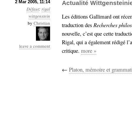
hypomnemata
2 Mar 2005, 11:14
lecture
Actualité Wittgenstein
Défaut
:
rigal
management_des_connaissances
Les éditions Gallimard ont réc
wittgenstein
Moteur-
milieu_associé
by
Christian
traduction des
Recherches philo
de-recherche
nouvelle, c’est que cette traduct
mémoire
ontologie
Rigal, qui a également rédigé l’a
participation
leave a comment
critique.
more »
Politique
Probabilité
programmation
projet
REST
prolétarisation
←
Platon, mémoire et grammati
simondon
Social-Network
stiegler
support_numérique
système_d'information
technologies
technique
travail
relationnelles
Web-
Web-2.0