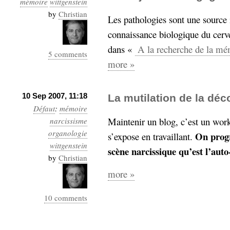
mémoire
wittgenstein
Industrialis
by
Christian
Les pathologies sont une source
business_model
connaissance biologique du cerv
cinéma
dans «
A la recherche de la mé
5 comments
Cloud
more »
Computing
10 Sep 2007, 11:18
La mutilation de la dé
consulting
contribution
Défaut
:
mémoire
Dataware
Derrida
Digital
Maintenir un blog, c’est un work
narcissisme
Elections-
Studies
organologie
On progr
s’expose en travaillant.
Présidentielles
wittgenstein
scène narcissique qu’est l’auto
enregistrement
by
Christian
more »
Entreprise-
entreprise
2.0
google
10 comments
grammatisation
humeur