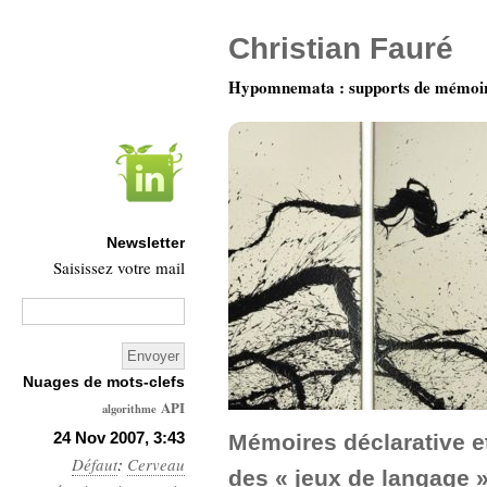
Christian Fauré
Hypomnemata : supports de mémoi
Newsletter
Saisissez votre mail
Nuages de mots-clefs
API
algorithme
Architecture
24 Nov 2007, 3:43
Mémoires déclarative et
Défaut
:
Cerveau
Ars-
des « jeux de langage 