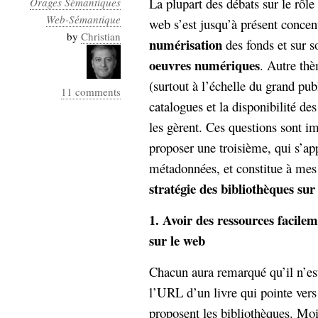
La plupart des débats sur le rôle
Orages Sémantiques
Industrialis
Web-Sémantique
web s’est jusqu’à présent concen
business_model
by
Christian
numérisation
des fonds et sur s
cinéma
oeuvres
numériques
. Autre th
Cloud
(surtout à l’échelle du grand pub
11 comments
catalogues et la disponibilité de
Computing
les gèrent. Ces questions sont i
consulting
contribution
proposer une troisième, qui s’app
Dataware
Derrida
Digital
métadonnées, et constitue à me
Elections-
Studies
stratégie des bibliothèques sur
Présidentielles
enregistrement
1. Avoir des ressources facilem
sur le web
Entreprise-
entreprise
2.0
google
Chacun aura remarqué qu’il n’est 
grammatisation
l’URL d’un livre qui pointe vers
humeur
proposent les bibliothèques. Mo