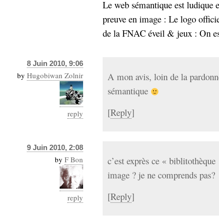
Le web sémantique est ludique et
preuve en image : Le logo offic
de la FNAC éveil & jeux : On est
8 Juin 2010, 9:06
by
Hugobiwan Zolnir
A mon avis, loin de la pardonn
sémantique
[
Reply
]
reply
9 Juin 2010, 2:08
by
F Bon
c’est exprès ce « biblitothèque 
image ? je ne comprends pas?
[
Reply
]
reply