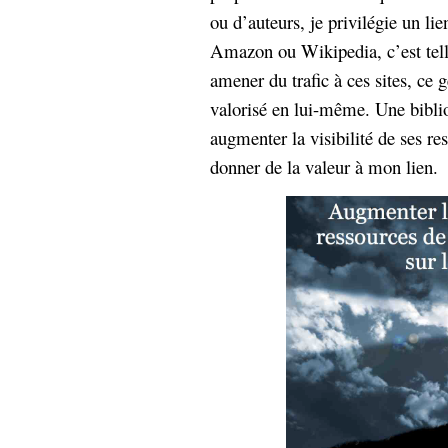
hypomnemata
lecture
ou d’auteurs, je privilégie un li
management_des_connaissances
Amazon ou Wikipedia, c’est tell
Moteur-
milieu_associé
amener du trafic à ces sites, ce g
de-recherche
valorisé en lui-même. Une bibl
mémoire
ontologie
augmenter la visibilité de ses re
participation
donner de la valeur à mon lien.
Politique
Probabilité
programmation
projet
REST
prolétarisation
simondon
Social-Network
stiegler
support_numérique
système_d'information
technologies
technique
travail
relationnelles
Web-
Web-2.0