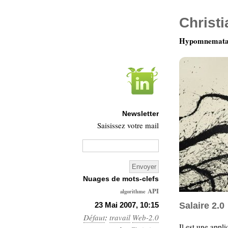
Christ
Hypomnemata 
Newsletter
Saisissez votre mail
Nuages de mots-clefs
API
algorithme
Architecture
23 Mai 2007, 10:15
Salaire 2.0
Défaut
:
travail
Web-2.0
Ars-
Il est une appl