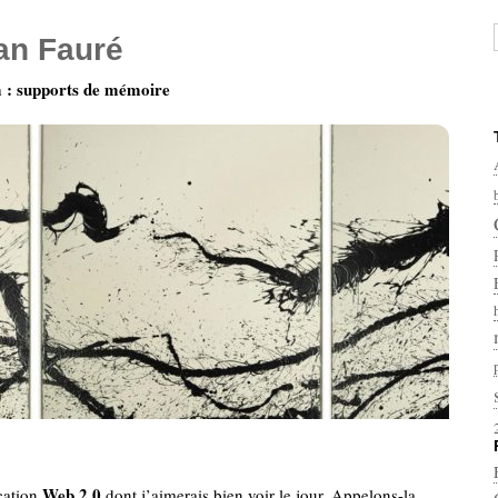
ian Fauré
: supports de mémoire
Web 2.0
ication
dont j’aimerais bien voir le jour. Appelons-la