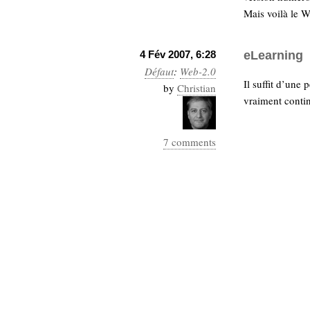
Sémantique
Mais voilà le 
économie
écriture
4 Fév 2007, 6:28
eLearning
Archives
Défaut
:
Web-2.0
Archives
Il suffit d’une
by
Christian
vraiment contin
7 comments