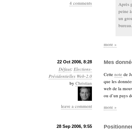
4 comments
Après p
peine à
un gro
bureau
more »
22 Oct 2006, 8:28
Mes donné
Défaut
:
Elections-
Cette
note
de Jo
Présidentielles
Web-2.0
que les données
by
Christian
web de la mouv
ou d’un pays do
leave a comment
more »
28 Sep 2006, 9:55
Positionne