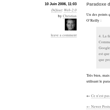
10 Juin 2006, 11:03
Paradoxe d
Défaut
:
Web-2.0
Un des points q
by
Christian
O’Reilly :
leave a comment
4. La f
Comme c
Google,
est que
que pro
Très bien, mais
utilisant le pa
←
Ce n’est pa
← Newer Posts