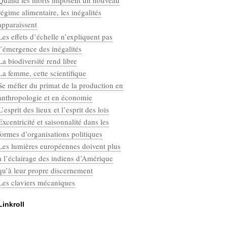
Quand les morts imposent un nouveau
Categories
régime alimentaire, les inégalités
Défaut
apparaissent
Les effets d’échelle n’expliquent pas
l’émergence des inégalités
La biodiversité rend libre
La femme, cette scientifique
Se méfier du primat de la production en
anthropologie et en économie
L’esprit des lieux et l’esprit des lois
Excentricité et saisonnalité dans les
formes d’organisations politiques
Les lumières européennes doivent plus
à l’éclairage des indiens d’Amérique
qu’à leur propre discernement
Les claviers mécaniques
Linkroll