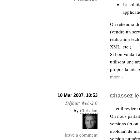
hypomnemata
lecture
La soluti
management_des_connaissances
applicati
Moteur-
milieu_associé
On retiendra do
de-recherche
(vendre un servi
mémoire
ontologie
réalisation tec
XML, etc.).
participation
Si l’on voulait a
Politique
Probabilité
utilisent une a
programmation
projet
propos la très 
REST
prolétarisation
more »
simondon
Social-Network
stiegler
10 Mar 2007, 10:53
Chassez le
Défaut
:
Web-2.0
support_numérique
… et il revient
by
Christian
système_d'information
On nous parlait
technologies
technique
versions (et on 
travail
relationnelles
évoluant de ma
Web-
leave a comment
Web-2.0
version numéro