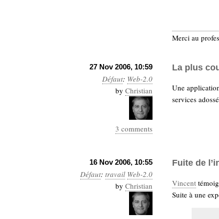
Merci au profe
27 Nov 2006, 10:59
La plus cou
Défaut
:
Web-2.0
Une applicatio
by
Christian
services adossés
3 comments
16 Nov 2006, 10:55
Fuite de l’
Défaut
:
travail
Web-2.0
Vincent
témoign
by
Christian
Suite à une expé