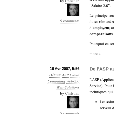
by
Christian
Industrialis
“Salaire 2.0″.
business_model
Le principe sera
cinéma
5 comments
rémunéra
de sa
d’employeur, an
Cloud
comparaisons
Computing
Pourquoi ce ser
consulting
contribution
more »
Dataware
Derrida
Digital
Elections-
Studies
16 Avr 2007, 5:56
De l’ASP a
Présidentielles
Défaut
:
ASP
Cloud
enregistrement
L’ASP (Applicat
Computing
Web-2.0
Service). Pour 
Entreprise-
Web-Solutions
entreprise
techniques qui 
by
Christian
2.0
google
Les solut
grammatisation
serveur d
humeur
5 comments