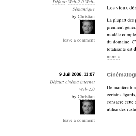
Défaut
:
Web-2.0
Web-
Les vieux dé
Sémantique
by
Christian
La plupart des
prennent génér
modèle complex
leave a comment
du domaine. C’e
d
totalisante est
more »
9 Juil 2006, 11:07
Cinématog
Défaut
:
cinéma
internet
De manière fon
Web-2.0
certains égards
by
Christian
consacre cette
utilise des rush
leave a comment