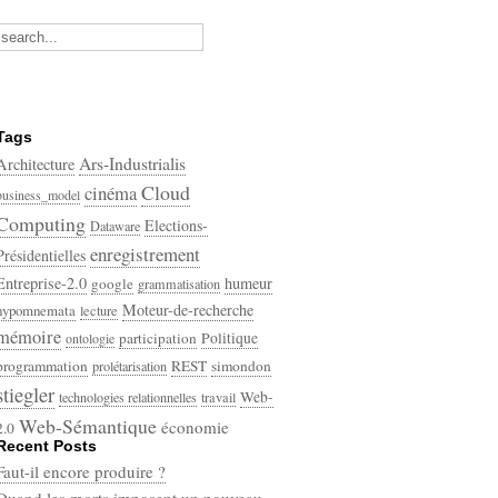
Tags
Ars-Industrialis
Architecture
Cloud
cinéma
business_model
Computing
Elections-
Dataware
enregistrement
Présidentielles
Entreprise-2.0
humeur
google
grammatisation
Moteur-de-recherche
hypomnemata
lecture
mémoire
participation
Politique
ontologie
programmation
REST
simondon
prolétarisation
stiegler
Web-
technologies relationnelles
travail
Web-Sémantique
économie
2.0
Recent Posts
écriture
Faut-il encore produire ?