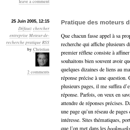
leave a comment
Sémantique
économie
écriture
25 Juin 2005, 12:15
Pratique des moteurs d
Archives
Défaut
:
chercher
Archives
Que chacun fasse appel à sa prop
entreprise
Moteur-de-
recherche
pratique
RSS
recherche qui affiche plusieurs d
by
Christian
premier réflexe consiste à affine
souhaitons bien souvent avoir que
quelques dizaines de liens au m
2 comments
réponse précise à une question. 
plusieurs pages, il me suffira d’
réponse. Parfois, on veux en savo
attendre de réponses précises. D
une page qu’un réseau de pages et
intéresse. Sites thématiques, por
que l’on met dans les
bookmark