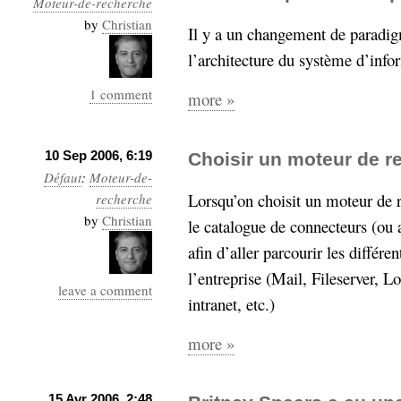
Moteur-de-recherche
Industrialis
by
Christian
Il y a un changement de parad
business_model
l’architecture du système d’info
cinéma
1 comment
more »
Cloud
Computing
10 Sep 2006, 6:19
Choisir un moteur de re
Défaut
:
Moteur-de-
consulting
contribution
Lorsqu’on choisit un moteur de re
recherche
Dataware
Derrida
Digital
by
Elections-
Christian
le catalogue de connecteurs (ou 
Studies
Présidentielles
afin d’aller parcourir les différ
enregistrement
l’entreprise (Mail, Fileserver,
leave a comment
intranet, etc.)
Entreprise-
entreprise
2.0
google
more »
grammatisation
humeur
15 Avr 2006, 2:48