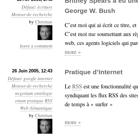
Britney Spears a eu une
hypomnemata
lecture
Défaut
:
écriture
George W. Bush
management_des_connaissances
Moteur-de-recherche
Moteur-
milieu_associé
by
Christian
C’est moi qui ai écrit ce titre, e
de-recherche
C’est moi me soumettant aux règ
mémoire
ontologie
web, ces agents logiciels qui pa
leave a comment
participation
more »
Politique
Probabilité
programmation
projet
REST
26 Juin 2005, 12:43
prolétarisation
Pratique d’Internet
Défaut
:
google
internet
simondon
Social-Network
Le
RSS
est une fonctionnalité q
Moteur-de-recherche
stiegler
negotium
ontologie
syndiquant les flux RSS des site
otium
pratique
RSS
support_numérique
de temps à « surfer »
Web-Sémantique
système_d'information
by
Christian
technologies
technique
more »
travail
relationnelles
Web-
Web-2.0