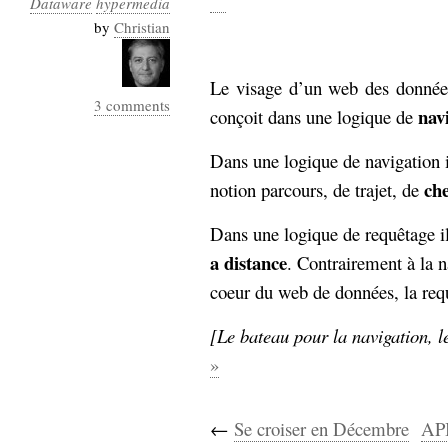
Dataware
hypermedia
Industrialis
by
Christian
business_model
cinéma
Le visage d’un web des donnée
3 comments
Cloud
navi
conçoit dans une logique de
Computing
Dans une logique de navigation 
ch
notion parcours, de trajet, de
consulting
contribution
Dataware
Derrida
Digital
Dans une logique de requêtage i
Elections-
Studies
a distance
. Contrairement à la 
Présidentielles
coeur du web de données, la requ
enregistrement
[Le bateau pour la navigation, 
Entreprise-
entreprise
»
2.0
google
grammatisation
humeur
←
Se croiser en Décembre
API