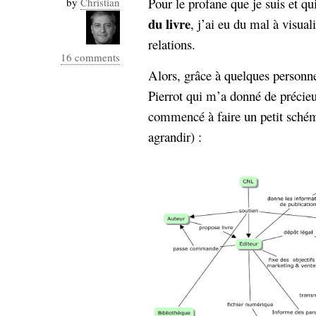
Pour le profane que je suis et qu
by
Christian
Industrialis
du livre
, j’ai eu du mal à visuali
business_model
relations.
cinéma
16 comments
Alors, grâce à quelques personne
Cloud
Pierrot qui m’a donné de précieu
Computing
commencé à faire un petit schém
agrandir) :
consulting
contribution
Dataware
Derrida
Digital
Elections-
Studies
Présidentielles
enregistrement
Entreprise-
entreprise
2.0
google
grammatisation
humeur