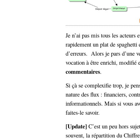
hypomnemata
lecture
management_des_connaissances
Moteur-
milieu_associé
de-recherche
Je n’ai pas mis tous les acteurs e
mémoire
ontologie
rapidement un plat de spaghetti 
participation
d’erreurs. Alors je pars d’une ve
Politique
Probabilité
vocation à être enrichi, modifié 
programmation
projet
commentaires
.
REST
prolétarisation
simondon
Social-Network
Si çà se complexifie trop, je pen
stiegler
nature des flux : financiers, cont
informationnels. Mais si vous av
support_numérique
système_d'information
faites-le savoir.
technologies
technique
travail
[Update]
relationnelles
C’est un peu hors suje
Web-
souvent, la répartition du Chiffre
Web-2.0