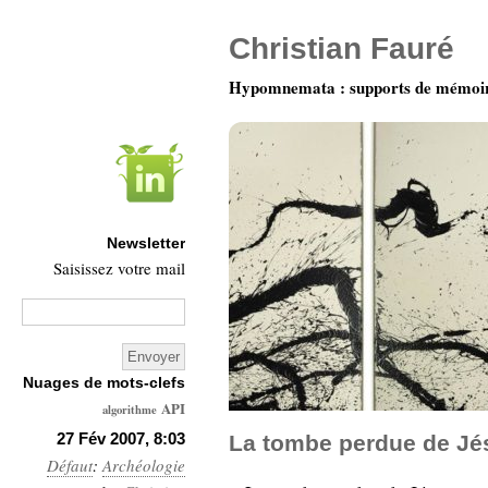
Christian Fauré
Hypomnemata : supports de mémoi
Newsletter
Saisissez votre mail
Nuages de mots-clefs
API
algorithme
Architecture
27 Fév 2007, 8:03
La tombe perdue de Jé
Défaut
:
Archéologie
Ars-