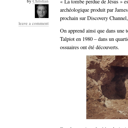
« La tombe perdue de Jésus » est
by
Christian
Industrialis
archéologique produit par James
business_model
prochain sur Discovery Channel
cinéma
leave a comment
On apprend ainsi que dans une t
Cloud
Talpiot en 1980 – dans un quarti
Computing
ossuaires ont été découverts.
consulting
contribution
Dataware
Derrida
Digital
Elections-
Studies
Présidentielles
enregistrement
Entreprise-
entreprise
2.0
google
grammatisation
humeur