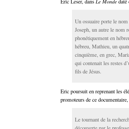
Eric Leser, dans
Le Monde
daté 
hypomnemata
lecture
management_des_connaissances
Moteur-
milieu_associé
Un ossuaire porte le nom 
de-recherche
Joseph, un autre le nom r
mémoire
ontologie
phonétiquement en hébreu
participation
hébreu, Mathieu, un quat
Politique
Probabilité
cinquième, en grec, Mari
programmation
projet
qui contenait les restes d
REST
prolétarisation
fils de Jésus.
simondon
Social-Network
stiegler
Eric poursuit en reprenant les é
support_numérique
promoteurs de ce documentaire, 
système_d'information
technologies
technique
travail
relationnelles
Le tournant de la recherch
Web-
Web-2.0
découverte par le profess