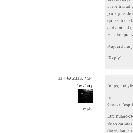
sur le travai
parle plus de 
qui est tres e
ecrivant cela
« technique »
Aujourd’hui j’
[
Reply
]
11 Fév 2013, 7:24
by
chug
(oups, j’ai gli
»
Garder l’espri
reply
Etre nuage-et-
Se débarrasser
desséchants e