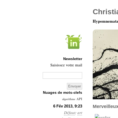
Christ
Hypomnemata 
Newsletter
Saisissez votre mail
Nuages de mots-clefs
API
algorithme
Architecture
6 Fév 2013, 9:23
Merveilleu
Défaut
Ars-
:
art