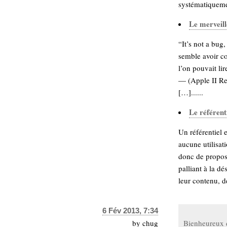
hypomnemata
lecture
systématiquemen
management_des_connaissances
Le merveill
Moteur-
milieu_associé
de-recherche
“It’s not a bug
semble avoir c
mémoire
ontologie
l’on pouvait li
participation
— (Apple II Re
Politique
Probabilité
[…]......
programmation
projet
Le référent
REST
prolétarisation
simondon
Un référentiel 
Social-Network
stiegler
aucune utilisat
donc de propose
support_numérique
palliant à la d
système_d'information
leur contenu, de
technologies
technique
travail
relationnelles
6 Fév 2013, 7:34
Web-
Web-2.0
by
chug
Bienheureux d