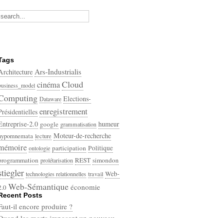
Tags
Ars-Industrialis
Architecture
Cloud
cinéma
business_model
Computing
Elections-
Dataware
enregistrement
Présidentielles
Entreprise-2.0
humeur
google
grammatisation
Moteur-de-recherche
hypomnemata
lecture
mémoire
participation
Politique
ontologie
programmation
REST
simondon
prolétarisation
stiegler
Web-
technologies relationnelles
travail
Web-Sémantique
économie
2.0
Recent Posts
écriture
Faut-il encore produire ?