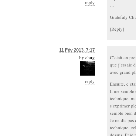
reply
…
Gratefuly Chu
[
Reply
]
11 Fév 2013, 7:17
by
chug
C’etait en pre
que j’essaie d
avec grand pla
reply
Ensuite, c’eta
Il me semble 
technique, mai
s’exprimer pl
semble bien di
Je ne dis pas 
technique, cel
dessus. Et je 