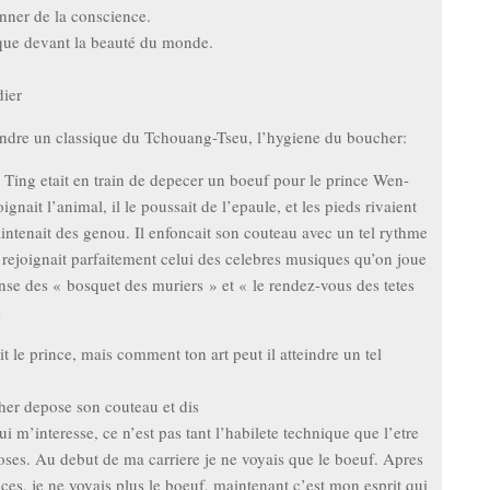
nner de la conscience.
que devant la beauté du monde.
dier
ndre un classique du Tchouang-Tseu, l’hygiene du boucher:
r Ting etait en train de depecer un boeuf pour le prince Wen-
ignait l’animal, il le poussait de l’epaule, et les pieds rivaient
aintenait des genou. Il enfoncait son couteau avec un tel rythme
l rejoignait parfaitement celui des celebres musiques qu’on joue
nse des « bosquet des muriers » et « le rendez-vous des tetes
s
it le prince, mais comment ton art peut il atteindre un tel
her depose son couteau et dis
ui m’interesse, ce n’est pas tant l’habilete technique que l’etre
oses. Au debut de ma carriere je ne voyais que le boeuf. Apres
ces, je ne voyais plus le boeuf, maintenant c’est mon esprit qui