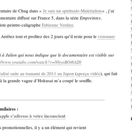
entaire de Chug dans «
Je suis un spiritualo-Matérialiste
« , j’ai
mentaire diffusé sur France 5, dans la série
Empreintes
,
tiste-peintre-caligraphe
Fabienne Verdier
.
Arrêtez tout et profitez des 2 jours qu’il reste pour le
visionner
à Julien qui nous indique que le documentaire est visible sur
://www.youtube.com/watch?v=NhyoBOi6AZ0
éalisé suite au tsunami de 2011 au Japon
(
aperçu vidéo
), qui fait
 à la grande vague d’Hokusai m’a coupé le souffle.
milaires :
ple s’adresse à votre inconscient
 promotionnelles, il y a un élément qui revient