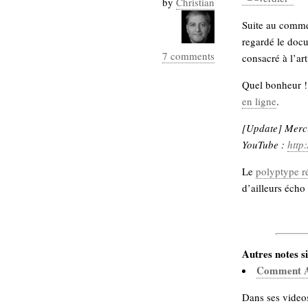
by
Christian
Industrialis
Suite au comm
business_model
regardé le docu
cinéma
7 comments
consacré à l’ar
Cloud
Quel bonheur ! 
en ligne
.
Computing
[Update] Merci 
consulting
contribution
YouTube :
http
Dataware
Derrida
Digital
Elections-
Le
polyptype r
Studies
d’ailleurs écho
Présidentielles
enregistrement
Entreprise-
entreprise
Autres notes si
2.0
google
Comment Ap
grammatisation
humeur
Dans ses videos