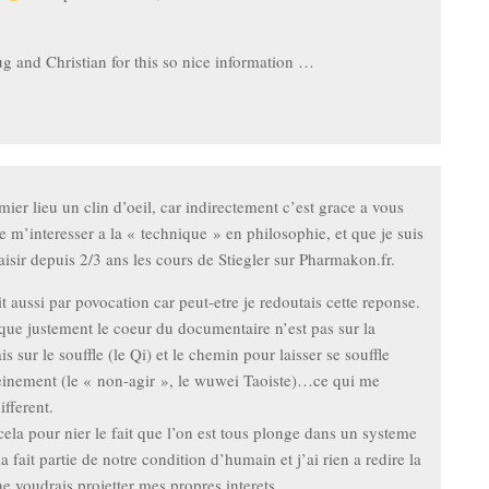
g and Christian for this so nice information …
mier lieu un clin d’oeil, car indirectement c’est grace a vous
e m’interesser a la « technique » en philosophie, et que je suis
isir depuis 2/3 ans les cours de Stiegler sur Pharmakon.fr.
it aussi par povocation car peut-etre je redoutais cette reponse.
que justement le coeur du documentaire n’est pas sur la
s sur le souffle (le Qi) et le chemin pour laisser se souffle
einement (le « non-agir », le wuwei Taoiste)…ce qui me
fferent.
cela pour nier le fait que l’on est tous plonge dans un systeme
a fait partie de notre condition d’humain et j’ai rien a redire la
ne voudrais projetter mes propres interets