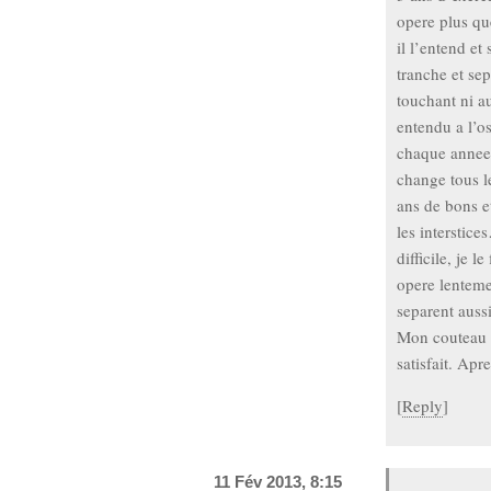
opere plus qu
il l’entend e
tranche et sepa
touchant ni a
entendu a l’o
chaque annee 
change tous l
ans de bons e
les interstice
difficile, je 
opere lenteme
separent aussi
Mon couteau a
satisfait. Apr
[
Reply
]
11 Fév 2013, 8:15