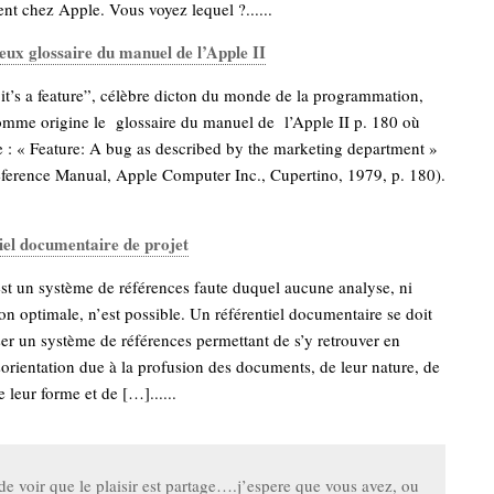
t chez Apple. Vous voyez lequel ?......
eux glossaire du manuel de l’Apple II
, it’s a feature”, célèbre dicton du monde de la programmation,
omme origine le glossaire du manuel de l’Apple II p. 180 où
re : « Feature: A bug as described by the marketing department »
ference Manual, Apple Computer Inc., Cupertino, 1979, p. 180).
iel documentaire de projet
est un système de références faute duquel aucune analyse, ni
ion optimale, n’est possible. Un référentiel documentaire se doit
r un système de références permettant de s’y retrouver en
ésorientation due à la profusion des documents, de leur nature, de
 leur forme et de […]......
e voir que le plaisir est partage….j’espere que vous avez, ou