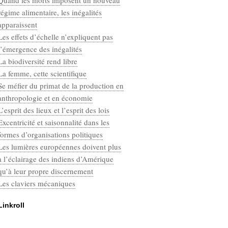
Quand les morts imposent un nouveau
Categories
régime alimentaire, les inégalités
Défaut
apparaissent
Les effets d’échelle n’expliquent pas
l’émergence des inégalités
La biodiversité rend libre
La femme, cette scientifique
Se méfier du primat de la production en
anthropologie et en économie
L’esprit des lieux et l’esprit des lois
Excentricité et saisonnalité dans les
formes d’organisations politiques
Les lumières européennes doivent plus
à l’éclairage des indiens d’Amérique
qu’à leur propre discernement
Les claviers mécaniques
Linkroll