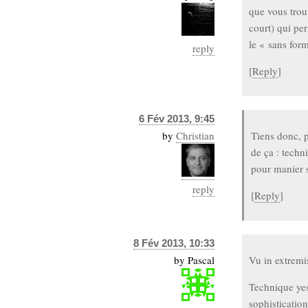
que vous trouv
Sémantique
court) qui per
économie
écriture
le « sans for
reply
Archives
[
Reply
]
Archives
6 Fév 2013, 9:45
by
Christian
Tiens donc, 
de ça : techn
pour manier 
reply
[
Reply
]
8 Fév 2013, 10:33
by
Pascal
Vu in extremis
Technique yes
sophisticatio