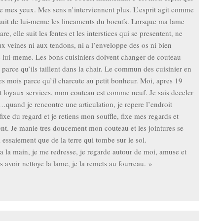
e mes yeux. Mes sens n’interviennent plus. L’esprit agit comme
t suit de lui-meme les lineaments du boeufs. Lorsque ma lame
re, elle suit les fentes et les interstices qui se presentent, ne
ux veines ni aux tendons, ni a l’enveloppe des os ni bien
s lui-meme. Les bons cuisiniers doivent changer de couteau
parce qu’ils taillent dans la chair. Le commun des cuisinier en
es mois parce qu’il charcute au petit bonheur. Moi, apres 19
t loyaux services, mon couteau est comme neuf. Je sais deceler
s…quand je rencontre une articulation, je repere l’endroit
le fixe du regard et je retiens mon souffle, fixe mes regards et
nt. Je manie tres doucement mon couteau et les jointures se
 essaiement que de la terre qui tombe sur le sol.
 la main, je me redresse, je regarde autour de moi, amuse et
es avoir nettoye la lame, je la remets au fourreau. »