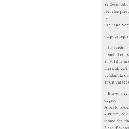
Se déconditio
Hébétée pres
»
Fabienne Ver
ou pour repre
« Le cuisinie
houei. il empo
au sol il le m
musical, qu’i
pendant la da
aux plumage
– Bravo, s’ecr
degree
Alors le bouc
– Prince, ce q
intime des ch
3 ans d’exerci