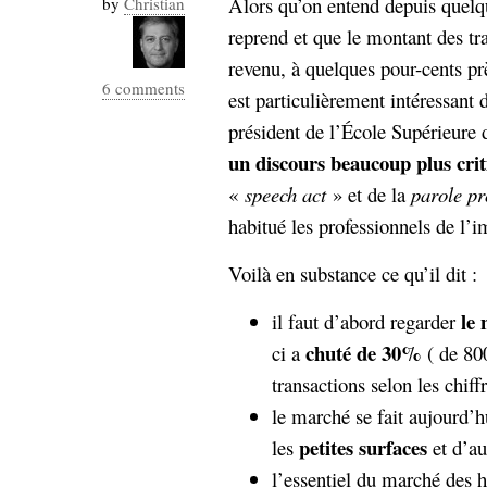
Alors qu’on entend depuis quel
by
Christian
Industrialis
reprend et que le montant des tr
business_model
revenu, à quelques pour-cents prè
cinéma
6 comments
est particulièrement intéressant
Cloud
président de l’École Supérieure 
un discours beaucoup plus cri
Computing
«
speech act
» et de la
parole pr
consulting
contribution
habitué les professionnels de l’i
Dataware
Derrida
Digital
Elections-
Voilà en substance ce qu’il dit :
Studies
Présidentielles
le 
il faut d’abord regarder
enregistrement
chuté de 30%
ci a
( de 80
Entreprise-
entreprise
transactions selon les chiff
2.0
google
le marché se fait aujourd’h
grammatisation
petites surfaces
les
et d’au
humeur
l’essentiel du marché des ha