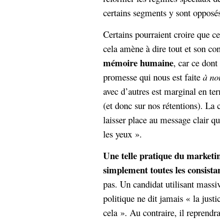
hypomnemata
lecture
certains segments y sont opposés 
management_des_connaissances
Moteur-
milieu_associé
Certains pourraient croire que c
de-recherche
cela amène à dire tout et son con
mémoire
mémoire humaine
ontologie
, car ce dont
participation
promesse qui nous est faite
à no
Politique
Probabilité
avec d’autres est marginal en te
programmation
projet
(et donc sur nos rétentions). La 
REST
prolétarisation
laisser place au message clair qu
simondon
Social-Network
les yeux ».
stiegler
Une telle pratique du marketin
support_numérique
simplement toutes les consista
système_d'information
pas. Un candidat utilisant mass
technologies
technique
travail
relationnelles
politique ne dit jamais « la justic
Web-
cela ». Au contraire, il reprend
Web-2.0