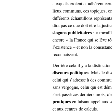
auxquels croient et adhérent cer
Sémantique
lieux communs, ces topiques, ont
économie
écriture
différents échantillons représent
Archives
dira pas ce que doit être la justi
Archives
slogans publicitaires
: « travail
encore « la France qui se lève t
l’existence – et non la consista
reconnaissent.
Derrière cela il y a la distinctio
discours politiques
. Mais le dis
celui qui s’adresse à des commun
sans vergogne, celui qui est dé
s’est passé ces derniers mois, c’e
pratiques
en faisant appel aux s
et aux centres de calculs.