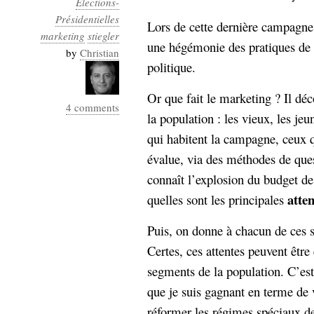
Elections-
Industrialis
Présidentielles
Lors de cette dernière campagne 
marketing
business_model
stiegler
une hégémonie des pratiques de 
cinéma
by
Christian
politique.
Cloud
Or que fait le marketing ? Il déc
4 comments
Computing
la population : les vieux, les je
qui habitent la campagne, ceux qui
consulting
contribution
Dataware
Derrida
évalue, via des méthodes de que
Digital
Elections-
Studies
connaît l’explosion du budget d
Présidentielles
atten
quelles sont les principales
enregistrement
Puis, on donne à chacun de ces s
Entreprise-
entreprise
Certes, ces attentes peuvent être
2.0
google
segments de la population. C’est l
grammatisation
que je suis gagnant en terme de vo
humeur
réformer les régimes spéciaux de