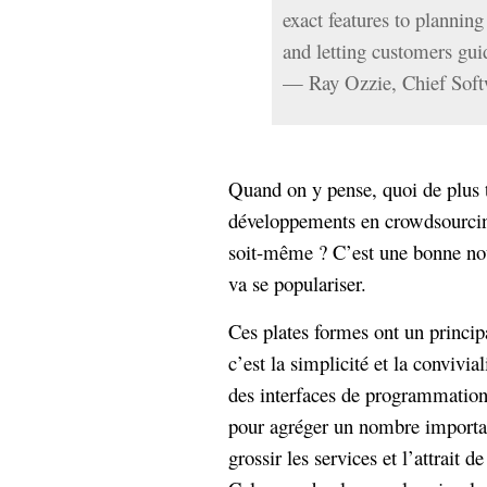
hypomnemata
lecture
exact features to planning 
management_des_connaissances
and letting customers gui
Moteur-
milieu_associé
— Ray Ozzie, Chief 
de-recherche
mémoire
ontologie
participation
Quand on y pense, quoi de plus te
Politique
Probabilité
développements en crowdsourcing,
programmation
projet
REST
soit-même ? C’est une bonne nou
prolétarisation
simondon
va se populariser.
Social-Network
stiegler
Ces plates formes ont un principa
support_numérique
c’est la simplicité et la convivia
système_d'information
des interfaces de programmation.
technologies
technique
pour agréger un nombre importan
travail
relationnelles
grossir les services et l’attrait d
Web-
Web-2.0