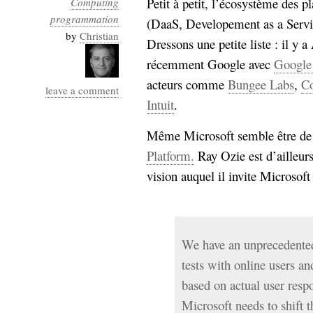
Petit à petit, l’écosystème des
Computing
Industrialis
programmation
(DaaS, Developement as a Servi
business_model
by
Christian
Dressons une petite liste : il y
cinéma
récemment Google avec
Google
Cloud
acteurs comme
Bungee Labs
,
C
leave a comment
Intuit
.
Computing
Même Microsoft semble être de l
consulting
contribution
Platform.
Ray Ozie est d’ailleur
Dataware
Derrida
Digital
Elections-
vision auquel il invite Microsoft 
Studies
Présidentielles
enregistrement
Entreprise-
We have an unprecedented
entreprise
2.0
google
tests with online users a
grammatisation
based on actual user resp
humeur
Microsoft needs to shift 