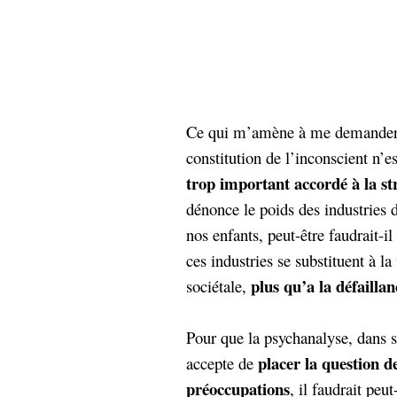
hypomnemata
lecture
management_des_connaissances
Moteur-
milieu_associé
de-recherche
mémoire
ontologie
Ce qui m’amène à me demander s
participation
constitution de l’inconscient n’
Politique
Probabilité
programmation
trop important accordé à la st
projet
REST
prolétarisation
dénonce le poids des industries
simondon
Social-Network
nos enfants, peut-être faudrait-il
stiegler
ces industries se substituent à l
plus qu’a la défailla
sociétale,
support_numérique
système_d'information
technologies
technique
Pour que la psychanalyse, dans se
travail
relationnelles
placer la question d
accepte de
Web-
Web-2.0
préoccupations
, il faudrait pe