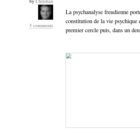
by
Christian
Industrialis
La psychanalyse freudienne porte
business_model
constitution de la vie psychique 
cinéma
5 comments
premier cercle puis, dans un deu
Cloud
Computing
consulting
contribution
Dataware
Derrida
Digital
Elections-
Studies
Présidentielles
enregistrement
Entreprise-
entreprise
2.0
google
grammatisation
humeur