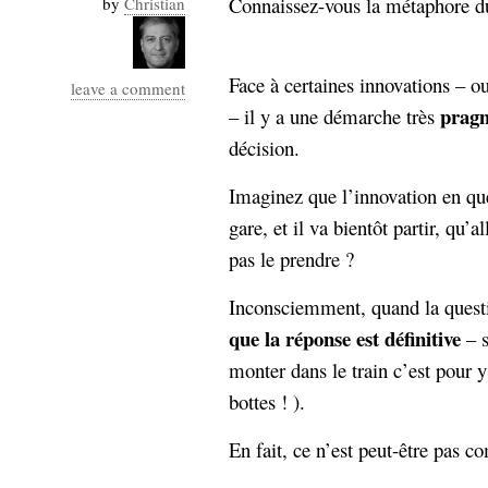
Connaissez-vous la métaphore 
by
Christian
Industrialis
business_model
cinéma
Face à certaines innovations – o
leave a comment
prag
– il y a une démarche très
Cloud
décision.
Computing
Imaginez que l’innovation en ques
consulting
contribution
gare, et il va bientôt partir, qu’
Dataware
Derrida
Digital
pas le prendre ?
Elections-
Studies
Présidentielles
Inconsciemment, quand la questi
enregistrement
que la réponse est définitive
– s
monter dans le train c’est pour y 
Entreprise-
entreprise
bottes ! ).
2.0
google
grammatisation
En fait, ce n’est peut-être pas c
humeur