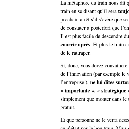
La métaphore du train nous dit 
hypomnemata
lecture
touj
train en se disant qu’il sera
management_des_connaissances
Moteur-
milieu_associé
prochain arrêt s’il s’avère que se
de-recherche
de constater a posteriori que l’on
mémoire
Il est plus facile de descendre d
ontologie
courrir après
participation
. Et plus le train a
Politique
de le rattraper.
Probabilité
programmation
projet
Si, donc, vous devez convaincre 
REST
prolétarisation
de l’innovation (par exemple le
simondon
Social-Network
stiegler
ne lui dites surto
l’entreprise ),
« importante », « stratégique »
support_numérique
simplement que monter dans le t
système_d'information
gratuit.
technologies
technique
travail
relationnelles
Et que personne ne le verra desce
Web-
Web-2.0
ce n’était pas le bon train. Mai